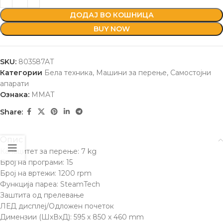
ДОДАЈ ВО КОШНИЦА
BUY NOW
SKU:
803587AT
Категории
Бела техника
,
Машини за перење
,
Самостојни
апарати
Ознака:
MMAT
Share:
Опис
Капацитет за перење: 7 kg
Број на програми: 15
Број на вртежи: 1200 rpm
Функција пареа: SteamTech
Заштита од прелевање
ЛЕД дисплеј/Одложен почеток
Димензии (ШхВхД): 595 х 850 х 460 mm