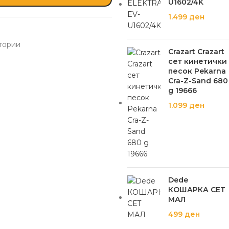
U1602/4K
1.499
ден
тории
Crazart Crazart
сет кинетички
песок Pekarna
Cra-Z-Sand 680
g 19666
1.099
ден
Dede
КОШАРКА СЕТ
МАЛ
499
ден