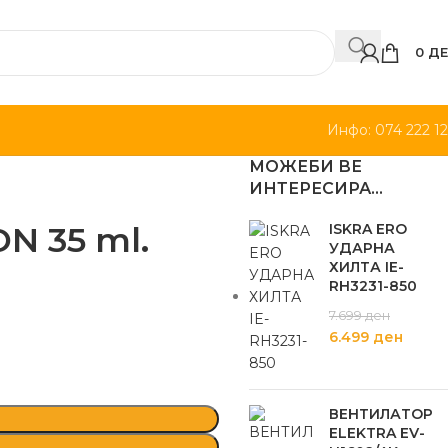
0
ДЕ
Инфо: 074 222 1
МОЖЕБИ ВЕ
ИНТЕРЕСИРА…
 35 ml.
ISKRA ERO
УДАРНА
ХИЛТА IE-
RH3231-850
7.699
ден
6.499
ден
ВЕНТИЛАТОР
ELEKTRA EV-