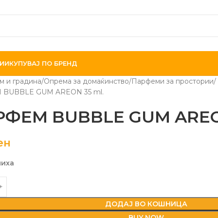
ИИ
КУПУВАЈ ПО БРЕНД
м и градина
Опрема за домаќинство
Парфеми за простории
BUBBLE GUM AREON 35 ml.
ФЕМ BUBBLE GUM AREON
ен
лиха
ДОДАЈ ВО КОШНИЦА
BUY NOW