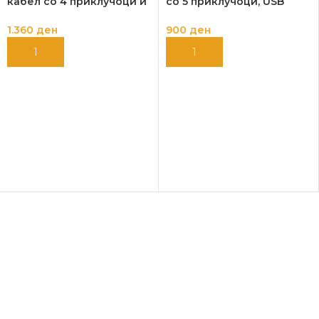
кабел со 4 приклучоци и
со 5 приклучоци, USB
2 USB за биро
3.4A, 1.4m
1.360
ден
900
ден
ДОДАЈ ВО КОШНИЦА
ДОДАЈ ВО КОШНИЦА