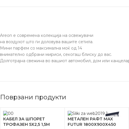
Areon е современа колекција на освежувачи
на воздухот што ги доловува вашите сетила.
Мини парфем со максимална моќ од 14
внимателно одбрани мириси, секогаш блиску до вас.
Долготрајна свежина во вашиот автомобил, дом или канцелар
Поврзани продукти
КАБЕЛ ЗА ШПОРЕТ
МЕТАЛЕН РАФТ MAX
ТРОФАЗЕН 5Х2,5 1,5М
FUTUR 1800Х900Х450