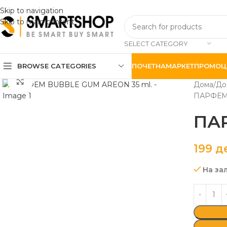
Skip to navigation
Skip to main content
SELECT CATEGORY
BROWSE CATEGORIES
ПОЧЕТНА
МАРКЕТ
ПРОМОЦ
Click to enlarge
Дома
До
ПАРФЕМ 
ПАР
199
д
На за