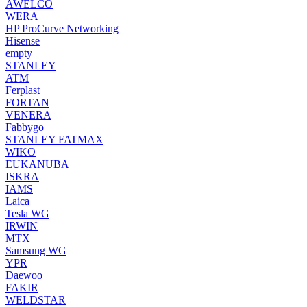
AWELCO
WERA
HP ProCurve Networking
Hisense
empty
STANLEY
ATM
Ferplast
FORTAN
VENERA
Fabbygo
STANLEY FATMAX
WIKO
EUKANUBA
ISKRA
IAMS
Laica
Tesla WG
IRWIN
MTX
Samsung WG
YPR
Daewoo
FAKIR
WELDSTAR