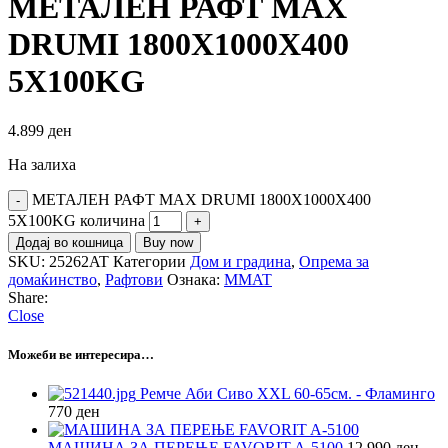
МЕТАЛЕН РАФТ MAX
DRUMI 1800Х1000Х400
5Х100KG
4.899
ден
На залиха
МЕТАЛЕН РАФТ MAX DRUMI 1800Х1000Х400
5Х100KG количина
Додај во кошница
Buy now
SKU:
25262AT
Категории
Дом и градина
,
Опрема за
домаќинство
,
Рафтови
Ознака:
MMAT
Share:
Close
Можеби ве интересира…
Ремче Аби Сиво XXL 60-65см. - Фламинго
770
ден
МАШИНА ЗА ПЕРЕЊЕ FAVORIT A-5100
12.990
ден