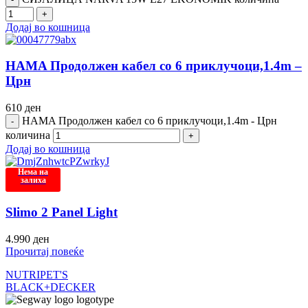
Додај во кошница
HAMA Продолжен кабел со 6 приклучоци,1.4m –
Црн
610
ден
HAMA Продолжен кабел со 6 приклучоци,1.4m - Црн
количина
Додај во кошница
Нема на
залиха
Slimo 2 Panel Light
4.990
ден
Прочитај повеќе
NUTRIPET'S
BLACK+DECKER