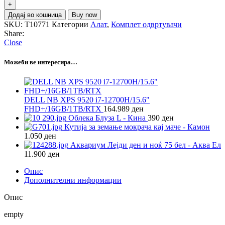
Додај во кошница
Buy now
SKU:
T10771
Категории
Алат
,
Комплет одвртувачи
Share:
Close
Можеби ве интересира…
DELL NB XPS 9520 i7-12700H/15.6"
FHD+/16GB/1TB/RTX
164.989
ден
Облека Блуза L - Кина
390
ден
Кутија за земање мокрача кај маче - Камон
1.050
ден
Аквариум Лејди ден и ноќ 75 бел - Аква Ел
11.900
ден
Опис
Дополнителни информации
Опис
empty