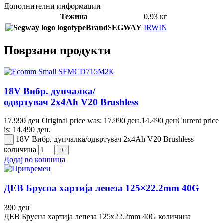
Дополнителни информации
Тежина
0,93 кг
Brand
SEGWAY
IRWIN
Поврзани продукти
18V Вибр. дупчалка/
одвртувач 2x4Ah V20 Brushless
17.990
ден
Original price was: 17.990 ден.
14.490
ден
Current price
is: 14.490 ден.
18V Вибр. дупчалка/одвртувач 2x4Ah V20 Brushless
количина
Додај во кошница
ДЕВ Брусна хартија лепеза 125×22.2mm 40G
390
ден
ДЕВ Брусна хартија лепеза 125x22.2mm 40G количина