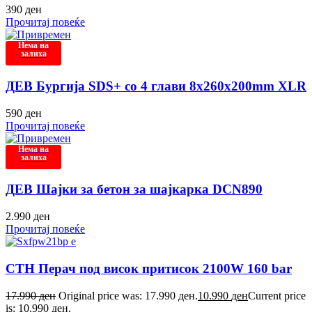
390
ден
Прочитај повеќе
Нема на
залиха
ДЕВ Бургија SDS+ со 4 глави 8x260x200mm XLR
590
ден
Прочитај повеќе
Нема на
залиха
ДЕВ Шајки за бетон за шајкарка DCN890
2.990
ден
Прочитај повеќе
СТН Перач под висок притисок 2100W 160 bar
17.990
ден
Original price was: 17.990 ден.
10.990
ден
Current price
is: 10.990 ден.