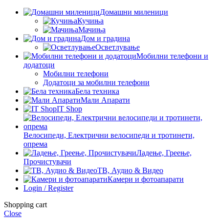
Домашни миленици
Кучиња
Мачиња
Дом и градина
Осветлување
Мобилни телефони и
додатоци
Мобилни телефони
Додатоци за мобилни телефони
Бела техника
Мали Апарати
IT Shop
Велосипеди, Електрични велосипеди и тротинети,
опрема
Ладење, Греење,
Прочистувачи
ТВ, Аудио & Видео
Камери и фотоапарати
Login / Register
Shopping cart
Close