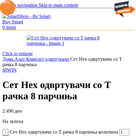
-19%
-39%
Skip to navigation
Skip to main content
Menu
0
items
Click to enlarge
Дома
Алат
Комплет одвртувачи
Сет Hex одвртувачи со Т
рачка 8 парчиња
IRWIN
Сет Hex одвртувачи со Т
рачка 8 парчиња
2.490
ден
На залиха
Сет Hex одвртувачи со Т рачка 8 парчиња количина