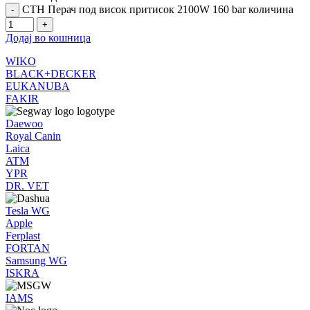
СТН Перач под висок притисок 2100W 160 bar количина
Додај во кошница
WIKO
BLACK+DECKER
EUKANUBA
FAKIR
Daewoo
Royal Canin
Laica
ATM
YPR
DR. VET
Tesla WG
Apple
Ferplast
FORTAN
Samsung WG
ISKRA
IAMS