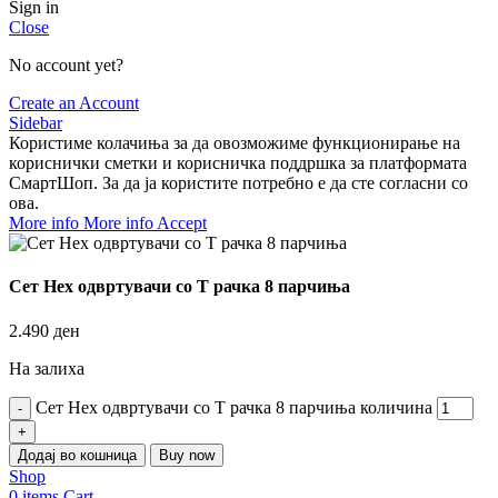
Sign in
Close
No account yet?
Create an Account
Sidebar
Користиме колачиња за да овозможиме функционирање на
кориснички сметки и корисничка поддршка за платформата
СмартШоп. За да ја користите потребно е да сте согласни со
ова.
More info
More info
Accept
Сет Hex одвртувачи со Т рачка 8 парчиња
2.490
ден
На залиха
Сет Hex одвртувачи со Т рачка 8 парчиња количина
Додај во кошница
Buy now
Shop
0
items
Cart