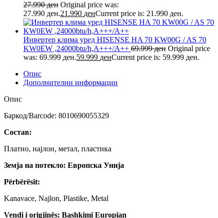
27.990
ден
Original price was:
27.990 ден.
21.990
ден
Current price is: 21.990 ден.
Инвертер клима уред HISENSE HA 70 KW00G / AS 70
KW0EW ,24000btu/h,A+++/A++
69.999
ден
Original price
was: 69.999 ден.
59.999
ден
Current price is: 59.999 ден.
Опис
Дополнителни информации
Опис
Баркод/Barcode: 8010690055329
Состав:
Платно, најлон, метал, пластика
Земја на потекло: Европска Унија
Përbërësit:
Kanavace, Najlon, Plastike, Metal
Vendi i origjinës: Bashkimi Europian