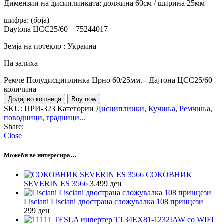
Димензии на дисиплинката: должина 60см / ширина 25мм
шифра: (боја)
Daytona ЦСС25/60 – 75244017
Земја на потекло : Украина
На залиха
Ремче Полудисциплинка Црно 60/25мм. - Дајтона ЦСС25/60
количина
Додај во кошница
Buy now
SKU:
ПРИ-323
Категории
Дисциплинки
,
Кучиња
,
Ремчиња,
поводници, градници...
Share:
Close
Можеби ве интересира…
СОКОВНИК
SEVERIN ES 3566
3.499
ден
Lisciani Lisciani двострана сложувалка 108 принцези
299
ден
TESLA инвертер TT34EX81-1232IAW со WIFI