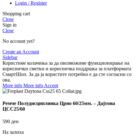
Login / Register
Shopping cart
Close
Sign in
Close
No account yet?
Create an Account
Sidebar
Користиме колачиња за да овозможиме функционирање на
кориснички сметки и корисничка поддршка за платформата
СмартШоп. За да ја користите потребно е да сте согласни со
ова.
More info
More info
Accept
Ремче Полудисциплинка Црно 60/25мм. – Дајтона
ЦСС25/60
590
ден
На залиха