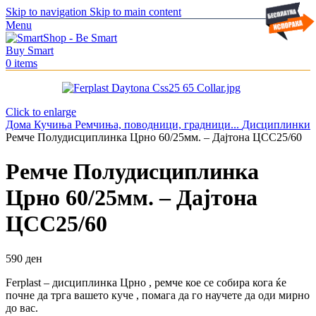
Skip to navigation
Skip to main content
Menu
0
items
Click to enlarge
Дома
Кучиња
Ремчиња, поводници, градници...
Дисциплинки
Ремче Полудисциплинка Црно 60/25мм. – Дајтона ЦСС25/60
Ремче Полудисциплинка
Црно 60/25мм. – Дајтона
ЦСС25/60
590
ден
Ferplast – дисциплинка Црно , ремче кое се собира кога ќе
почне да трга вашето куче , помага да го научете да оди мирно
до вас.