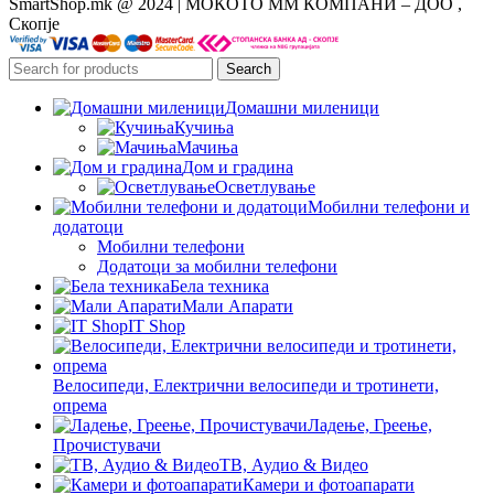
SmartShop.mk @ 2024 | МОКОТО ММ КОМПАНИ – ДОО ,
Скопје
Search
Домашни миленици
Кучиња
Мачиња
Дом и градина
Осветлување
Мобилни телефони и
додатоци
Мобилни телефони
Додатоци за мобилни телефони
Бела техника
Мали Апарати
IT Shop
Велосипеди, Електрични велосипеди и тротинети,
опрема
Ладење, Греење,
Прочистувачи
ТВ, Аудио & Видео
Камери и фотоапарати