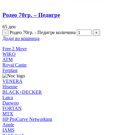
Родео 70гр. – Педигре
65
ден
Родео 70гр. - Педигре количина
Додај во кошница
Free 2 Move
WIKO
ATM
Royal Canin
Ferplast
VENERA
Hisense
BLACK+DECKER
Laica
Daewoo
FORTAN
MTX
HP ProCurve Networking
Apple
IAMS