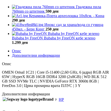
Градежна пила
760mm со штитник
590
ден
Керамика-Порта археолошка 10х8см. - Кина
290
ден
Инокс сад за храна/вода со гумица
450мл. - Бери Кинг
250
ден
Bubaba by FreeON Bubaba by FreeON кебе зелено
1.299
ден
Опис
Дополнителни информации
Опис
OMEN OrisaI 1C21 | Core i5-11400 (2,60 GHz, 6 јадра) RGB AIR
65W | HyperX RGB 16GB DDR4 3200 (2x8GB) | WD BLK 512
GB SSD NVMe TLC | NVIDIA GeForce RTX 3060ti 8GB |
FreeDos 3.0 | Црна проѕирна врата ПЛУС | 3 Y
Дополнителни информации
Brand
HP