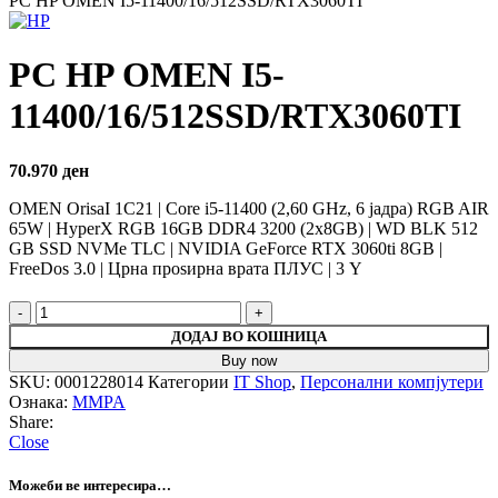
PC HP OMEN I5-11400/16/512SSD/RTX3060TI
PC HP OMEN I5-
11400/16/512SSD/RTX3060TI
70.970
ден
OMEN OrisaI 1C21 | Core i5-11400 (2,60 GHz, 6 јадра) RGB AIR
65W | HyperX RGB 16GB DDR4 3200 (2x8GB) | WD BLK 512
GB SSD NVMe TLC | NVIDIA GeForce RTX 3060ti 8GB |
FreeDos 3.0 | Црна проѕирна врата ПЛУС | 3 Y
ДОДАЈ ВО КОШНИЦА
Buy now
SKU:
0001228014
Категории
IT Shop
,
Персонални компјутери
Ознака:
MMPA
Share:
Close
Можеби ве интересира…