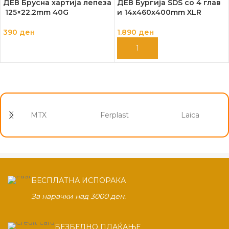
ДЕВ Брусна хартија лепеза
ДЕВ Бургија SDS со 4 глав
125×22.2mm 40G
и 14x460x400mm XLR
390
ден
1.890
ден
ДОДАЈ ВО КОШНИЦА
ДОДАЈ ВО КОШНИЦА
MTX
Ferplast
Laica
БЕСПЛАТНА ИСПОРАКА
За нарачки над 3000 ден.
БЕЗБЕДНО ПЛАЌАЊЕ