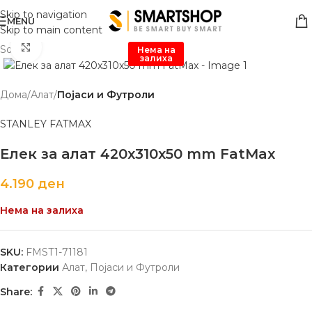
Skip to navigation
MENU
Skip to main content
Click to enlarge
Sold out
Нема на
залиха
Дома
Алат
Појаси и Футроли
STANLEY FATMAX
Елек за алат 420x310x50 mm FatMax
4.190
ден
Нема на залиха
SKU:
FMST1-71181
Категории
Алат
,
Појаси и Футроли
Share: