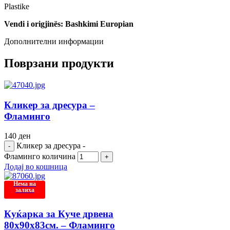
Plastike
Vendi i origjinës: Bashkimi Europian
Дополнителни информации
Поврзани продукти
Кликер за дресура –
Фламинго
140
ден
Кликер за дресура -
Фламинго количина
Додај во кошница
Нема на
залиха
Куќарка за Куче дрвена
80х90х83см. – Фламинго