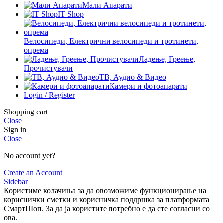
Мали Апарати
IT Shop
Велосипеди, Електрични велосипеди и тротинети,
опрема
Ладење, Греење,
Прочистувачи
ТВ, Аудио & Видео
Камери и фотоапарати
Login / Register
Shopping cart
Close
Sign in
Close
No account yet?
Create an Account
Sidebar
Користиме колачиња за да овозможиме функционирање на
кориснички сметки и корисничка поддршка за платформата
СмартШоп. За да ја користите потребно е да сте согласни со
ова.