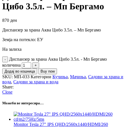
Цибо 3.5л. – Мп Бергамо
870
ден
Диспанзер за храна Аква Цибо 3.5л. – Мп Бергамо
Земја на потекло: ЕУ
На залиха
Диспанзер за храна Аква Цибо 3.5л. - Мп Бергамо
количина
Додај во кошница
Buy now
SKU:
МП-033
Категории
Кучиња
,
Мачиња
,
Садови за храна и
вода
,
Садови за храна и вода
Share:
Close
Можеби ве интересира…
Monitor Tesla 27" IPS QHD/2560x1440/HDMI/260