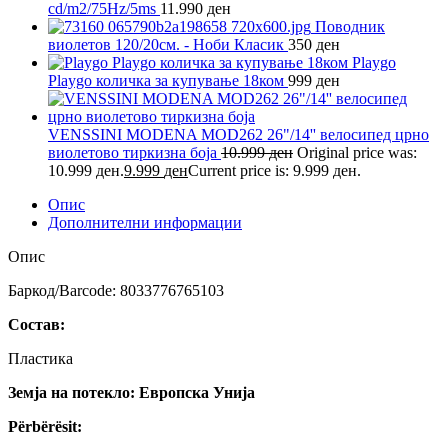
cd/m2/75Hz/5ms
11.990
ден
Поводник
виолетов 120/20см. - Ноби Класик
350
ден
Playgo
Playgo количка за купување 18ком
999
ден
VENSSINI MODENA MOD262 26"/14'' велосипед црно
виолетово тиркизна боја
10.999
ден
Original price was:
10.999 ден.
9.999
ден
Current price is: 9.999 ден.
Опис
Дополнителни информации
Опис
Баркод/Barcode:
8033776765103
Состав:
Пластика
Земја на потекло: Европска Унија
Përbërësit: