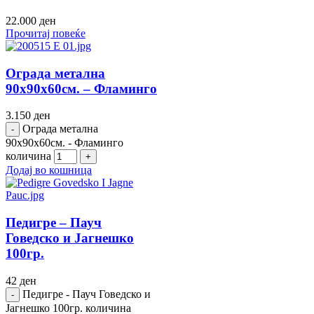
22.000
ден
Прочитај повеќе
Ограда метална
90х90х60см. – Фламинго
3.150
ден
Ограда метална
90х90х60см. - Фламинго
количина
Додај во кошница
Педигре – Пауч
Говедско и Јагнешко
100гр.
42
ден
Педигре - Пауч Говедско и
Јагнешко 100гр. количина