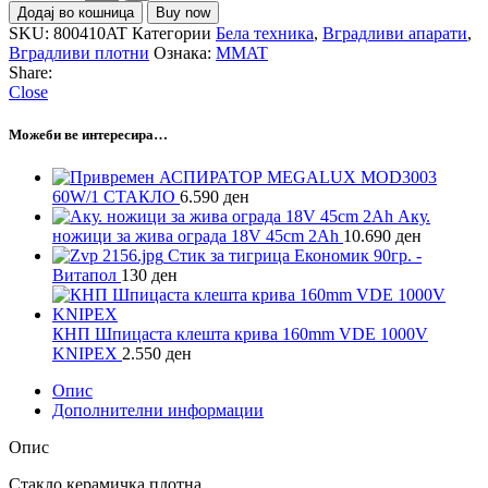
Додај во кошница
Buy now
SKU:
800410AT
Категории
Бела техника
,
Вградливи апарати
,
Вградливи плотни
Ознака:
MMAT
Share:
Close
Можеби ве интересира…
АСПИРАТОР MEGALUX MOD3003
60W/1 СТАКЛО
6.590
ден
Аку.
ножици за жива ограда 18V 45cm 2Ah
10.690
ден
Стик за тигрица Економик 90гр. -
Витапол
130
ден
КНП Шпицаста клешта крива 160mm VDE 1000V
KNIPEX
2.550
ден
Опис
Дополнителни информации
Опис
Стакло керамичка плотна