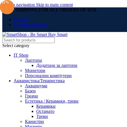
-10%
-10%
-10%
-10%
-10%
-10%
-11%
Skip to navigation
Skip to main content
FREE SHIPPING FOR ALL ORDERS OF $150
Контакт
Станете Партнер
Select category
IT Shop
Лаптопи
Додатоци за лаптопи
Монитори
Персонални компјутери
Акваристика/Тераристика
Аквариуми
Базен
Греачи
Естетика / Керамики, треви
Керамики
Останато
Треви
Канистри
Магнети