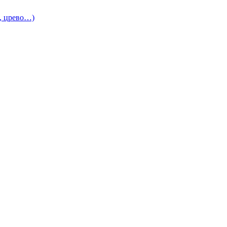
и, црево…)