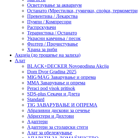
Осветлување за аквариум
Останато (Мрестилки, гумички, спојки, термометр
Превентива / Лекарства
Пумпи / Компресори
Распрскувачи
Тераристика / Останато
Украсни камчиња / песок
Филтер / Прочистување
Храна за риби
Акција (до трошење на залиха)
Алат
BLACK+DECKER Novogodisna Akcija
Dom Dvor Gradina 2025
MIG/MAG Заварување и опрема
MMA Заварување и опрема
Peraci pod visok pritisok
SDS-plus Секачи и Длета
Standard
TIG ЗАВАРУВАЊЕ И ОПРЕМА
Абразивни дискови за сечење
Абрихтери и Дихтови
Адаптери
Адаптери за столарски стеги
Алат за обележување