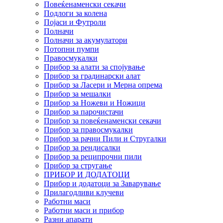
Повеќенаменски секачи
Подлоги за колена
Појаси и Футроли
Полначи
Полначи за акумулатори
Потопни пумпи
Правосмукалки
Прибор за алати за спојување
Прибор за градинарски алат
Прибор за Ласери и Мерна опрема
Прибор за мешалки
Прибор за Ножеви и Ножици
Прибор за парочистачи
Прибор за повеќенаменски секачи
Прибор за правосмукалки
Прибор за рачни Пили и Стругалки
Прибор за рендисалки
Прибор за реципрочни пили
Прибор за стругање
ПРИБОР И ДОДАТОЦИ
Прибор и додатоци за Заварување
Прилагодливи клучеви
Работни маси
Работни маси и прибор
Разни апарати