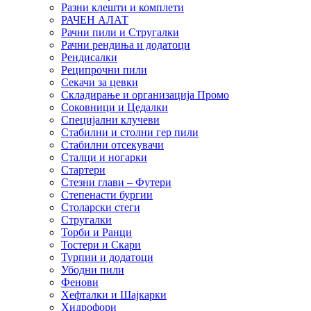
Разни клешти и комплети
РАЧЕН АЛАТ
Рачни пили и Стругалки
Рачни рендиња и додатоци
Рендисалки
Реципрочни пили
Секачи за цевки
Складирање и организација Промо
Соковници и Цедалки
Специјални клучеви
Стабилни и столни гер пили
Стабилни отсекувачи
Сталци и ногарки
Стартери
Стезни глави – Футери
Степенасти бургии
Столарски стеги
Стругалки
Торби и Ранци
Тостери и Скари
Турпии и додатоци
Убодни пили
Фенови
Хефталки и Шајкарки
Хидрофори