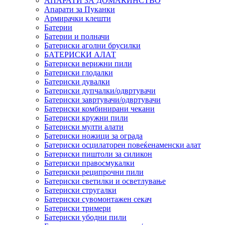
АПАРАТИ ЗА ДОМАЌИНСТВО
Апарати за Пуканки
Армирачки клешти
Батерии
Батерии и полначи
Батериски аголни брусилки
БАТЕРИСКИ АЛАТ
Батериски верижни пили
Батериски глодалки
Батериски дувалки
Батериски дупчалки/одвртувачи
Батериски завртувачи/одвртувачи
Батериски комбинирани чекани
Батериски кружни пили
Батериски мулти алати
Батериски ножици за ограда
Батериски осцилаторен повеќенаменски алат
Батериски пиштоли за силикон
Батериски правосмукалки
Батериски реципрочни пили
Батериски светилки и осветлување
Батериски стругалки
Батериски сувомонтажен секач
Батериски тримери
Батериски убодни пили