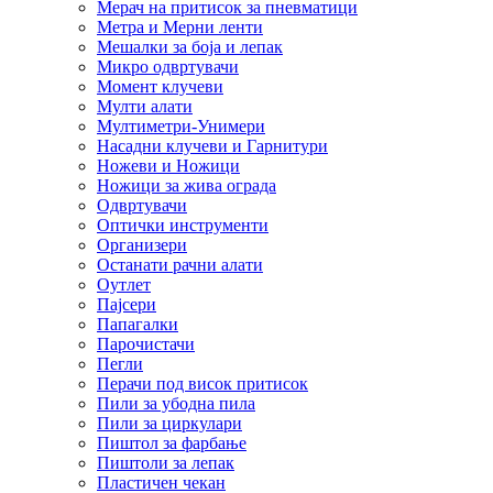
Мерач на притисок за пневматици
Метра и Мерни ленти
Мешалки за боја и лепак
Микро одвртувачи
Момент клучеви
Мулти алати
Мултиметри-Унимери
Насадни клучеви и Гарнитури
Ножеви и Ножици
Ножици за жива ограда
Одвртувачи
Оптички инструменти
Организери
Останати рачни алати
Оутлет
Пајсери
Папагалки
Парочистачи
Пегли
Перачи под висок притисок
Пили за убодна пила
Пили за циркулари
Пиштол за фарбање
Пиштоли за лепак
Пластичен чекан