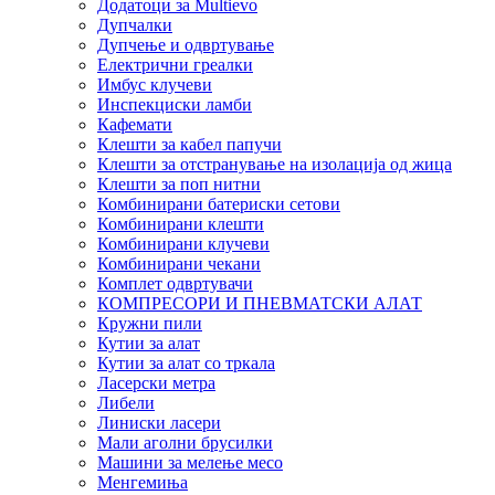
Додатоци за Multievo
Дупчалки
Дупчење и одвртување
Електрични греалки
Имбус клучеви
Инспекциски ламби
Кафемати
Клешти за кабел папучи
Клешти за отстранување на изолација од жица
Клешти за поп нитни
Комбинирани батериски сетови
Комбинирани клешти
Комбинирани клучеви
Комбинирани чекани
Комплет одвртувачи
КОМПРЕСОРИ И ПНЕВМАТСКИ АЛАТ
Кружни пили
Кутии за алат
Кутии за алат со тркала
Ласерски метра
Либели
Линиски ласери
Мали аголни брусилки
Машини за мелење месо
Менгемиња