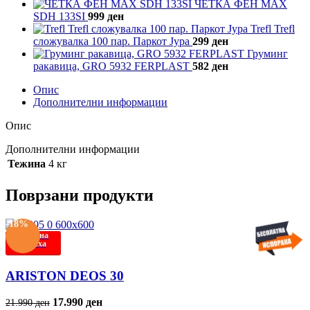
ЧЕТКА ФЕН MAX
SDH 133SI
999
ден
Trefl Trefl
сложувалка 100 пар. Паркот Јура
299
ден
Груминг
ракавица, GRO 5932 FERPLAST
582
ден
Опис
Дополнителни информации
Опис
Дополнителни информации
Тежина
4 кг
Поврзани продукти
-18%
Нема на
залиха
ARISTON DEOS 30
17.990
ден
21.990
ден