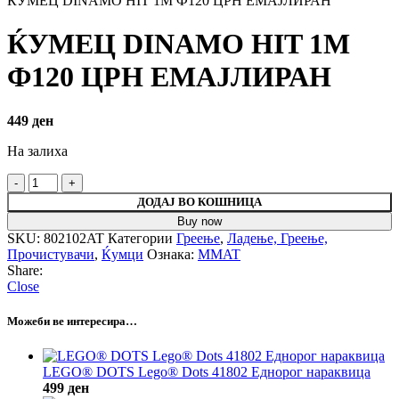
ЌУМЕЦ DINAMO HIT 1М Ф120 ЦРН ЕМАЈЛИРАН
ЌУМЕЦ DINAMO HIT 1М
Ф120 ЦРН ЕМАЈЛИРАН
449
ден
На залиха
ДОДАЈ ВО КОШНИЦА
Buy now
SKU:
802102AT
Категории
Греење
,
Ладење, Греење,
Прочистувачи
,
Ќумци
Ознака:
MMAT
Share:
Close
Можеби ве интересира…
LEGO® DOTS Lego® Dots 41802 Еднорог нараквица
499
ден