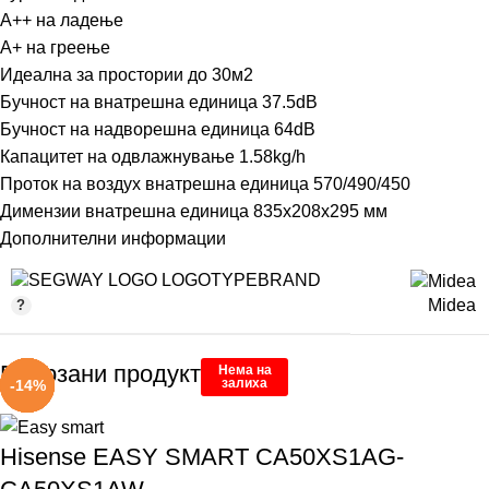
A++ на ладење
А+ на греење
Идеална за простории до 30м2
Бучност на внатрешна единица 37.5dB
Бучност на надворешна единица 64dB
Капацитет на одвлажнување 1.58kg/h
Проток на воздух внатрешна единица 570/490/450
Димензии внатрешна единица 835x208x295 мм
Дополнителни информации
BRAND
Midea
Поврзани продукти
Нема на
залиха
-18%
-17%
-30%
-20%
-19%
-15%
-14%
Hisense EASY SMART CA50XS1AG-