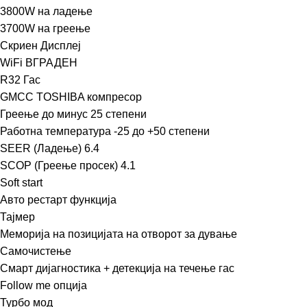
3800W на ладење
3700W на греење
Скриен Дисплеј
WiFi ВГРАДЕН
R32 Гас
GMCC TOSHIBA компресор
Греење до минус 25 степени
Работна температура -25 до +50 степени
SEER (Ладење) 6.4
SCOP (Греење просек) 4.1
Soft start
Авто рестарт функција
Тајмер
Меморија на позицијата на отворот за дување
Самочистење
Смарт дијагностика + детекција на течење гас
Follow me опција
Турбо мод