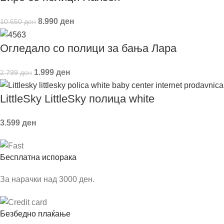
8.990
ден
10.650
ден
Огледало со полици за бања Лара
1.999
ден
2.799
ден
LittleSky LittleSky полица white
3.599
ден
Бесплатна испорака
За нарачки над 3000 ден.
Безбедно плаќање