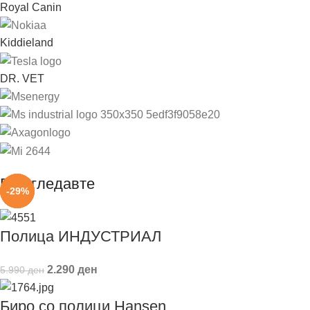
Royal Canin
Kiddieland
DR. VET
Вие гледавте
-62%
-16%
-29%
Полица ИНДУСТРИАЛ
2.290
ден
5.990
ден
Биро со полици Hansen