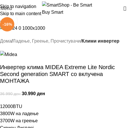
Skip to navigation
Menu
Skip to main content
-16%
Click to enlarge
-16%
Дома
Ладење, Греење, Прочистувачи
Клими инвертер
Инвертер клима MIDEA Extreme Lite Nordic
Second generation SMART со вклучена
МОНТАЖА
30.990
ден
36.990
ден
12000BTU
3800W на ладење
3700W на греење
Скриен Дисплеј