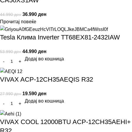
CA50XS1AW
36.990
ден
44.990
ден
Прочитај повеќе
Tesla Клима Inverter TT68EX81-2432IAW
44.990
ден
53.990
ден
Додај во кошница
VIVAX ACP-12CH35AEQIS R32
19.590
ден
27.990
ден
Додај во кошница
VIVAX COOL 12000BTU ACP-12CH35AEHI+
R32