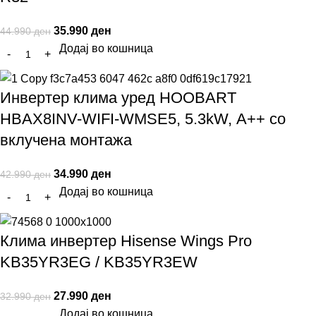
35.990
ден
44.990
ден
Додај во кошница
Инвертер клима уред HOOBART
HBAX8INV-WIFI-WMSE5, 5.3kW, А++ со
вклучена монтажа
34.990
ден
42.990
ден
Додај во кошница
Клима инвертер Hisense Wings Pro
KB35YR3EG / KB35YR3EW
27.990
ден
32.990
ден
Додај во кошница