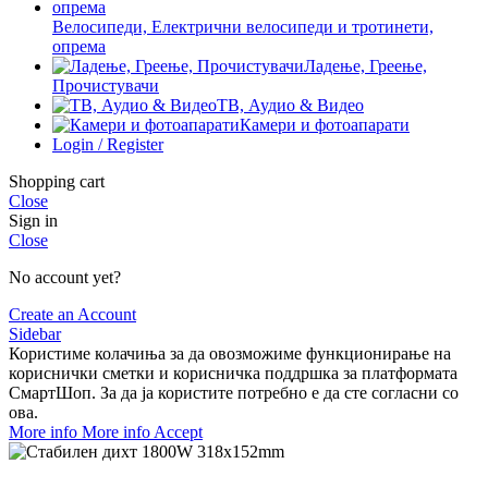
Велосипеди, Електрични велосипеди и тротинети,
опрема
Ладење, Греење,
Прочистувачи
ТВ, Аудио & Видео
Камери и фотоапарати
Login / Register
Shopping cart
Close
Sign in
Close
No account yet?
Create an Account
Sidebar
Користиме колачиња за да овозможиме функционирање на
кориснички сметки и корисничка поддршка за платформата
СмартШоп. За да ја користите потребно е да сте согласни со
ова.
More info
More info
Accept