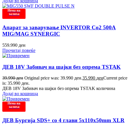
Додај во кошница
Нема на
залиха
Апарат за заварување INVERTOR Co2 500A
MIG/MAG SYNERGIC
559.990
ден
Прочитај повеќе
ДЕВ 18V Забивач на шајки без опрема TSTAK
39.990
ден
Original price was: 39.990 ден.
35.990
ден
Current price
is: 35.990 ден.
ДЕВ 18V Забивач на шајки без опрема TSTAK количина
Додај во кошница
Нема на
залиха
ДЕВ Бургија SDS+ со 4 глави 5x110x50mm XLR