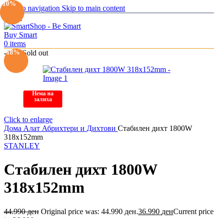
-19%
-10%
Skip to navigation
Skip to main content
Menu
0
items
-18%
-18%
Sold out
Нема на
залиха
Click to enlarge
Дома
Алат
Абрихтери и Дихтови
Стабилен дихт 1800W
318x152mm
STANLEY
Стабилен дихт 1800W
318x152mm
44.990
ден
Original price was: 44.990 ден.
36.990
ден
Current price