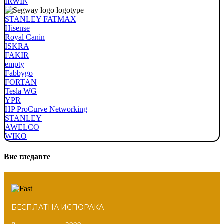
IRWIN
STANLEY FATMAX
Hisense
Royal Canin
ISKRA
FAKIR
empty
Fabbygo
FORTAN
Tesla WG
YPR
HP ProCurve Networking
STANLEY
AWELCO
WIKO
Вие гледавте
БЕСПЛАТНА ИСПОРАКА