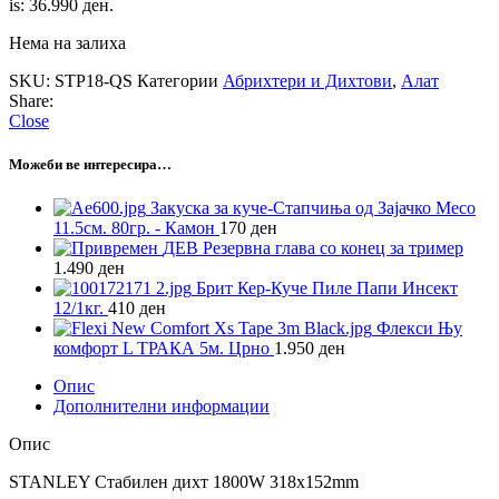
is: 36.990 ден.
Нема на залиха
SKU:
STP18-QS
Категории
Абрихтери и Дихтови
,
Алат
Share:
Close
Можеби ве интересира…
Закуска за куче-Стапчиња од Зајачко Месо
11.5см. 80гр. - Камон
170
ден
ДЕВ Резервна глава со конец за тример
1.490
ден
Брит Кер-Куче Пиле Папи Инсект
12/1кг.
410
ден
Флекси Њу
комфорт L ТРАКА 5м. Црно
1.950
ден
Опис
Дополнителни информации
Опис
STANLEY Стабилен дихт 1800W 318x152mm