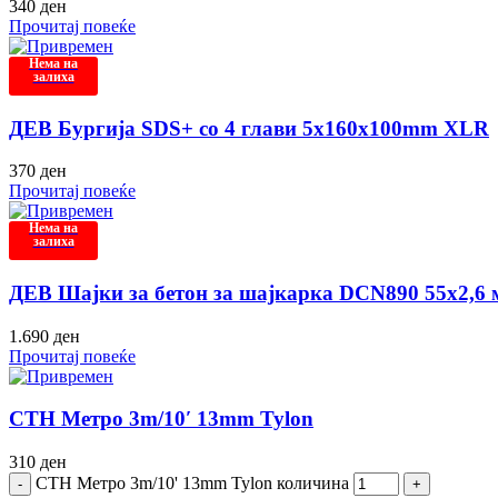
340
ден
Прочитај повеќе
Нема на
залиха
ДЕВ Бургија SDS+ со 4 глави 5x160x100mm XLR
370
ден
Прочитај повеќе
Нема на
залиха
ДЕВ Шајки за бетон за шајкарка DCN890 55х2,6
1.690
ден
Прочитај повеќе
СТН Метро 3m/10′ 13mm Tylon
310
ден
СТН Метро 3m/10' 13mm Tylon количина