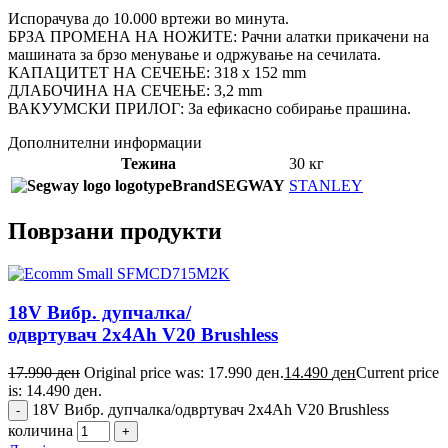
Испорачува до 10.000 вртежи во минута.
БРЗА ПРОМЕНА НА НОЖИТЕ: Рачни алатки прикачени на
машината за брзо менување и одржување на сечилата.
КАПАЦИТЕТ НА СЕЧЕЊЕ: 318 x 152 mm
ДЛАБОЧИНА НА СЕЧЕЊЕ: 3,2 mm
ВАКУУМСКИ ПРИЛОГ: За ефикасно собирање прашина.
Дополнителни информации
Тежина
30 кг
Brand
SEGWAY
STANLEY
Поврзани продукти
18V Вибр. дупчалка/
одвртувач 2x4Ah V20 Brushless
17.990
ден
Original price was: 17.990 ден.
14.490
ден
Current price
is: 14.490 ден.
18V Вибр. дупчалка/одвртувач 2x4Ah V20 Brushless
количина