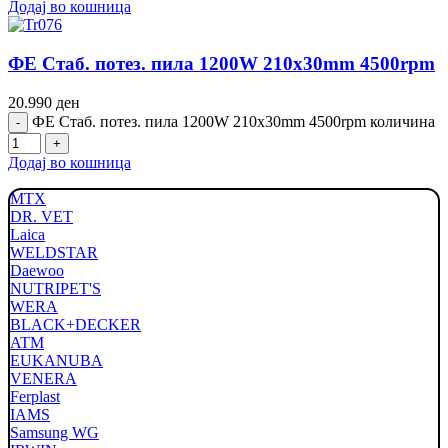
Додај во кошница
ФЕ Стаб. потез. пила 1200W 210x30mm 4500rpm
20.990
ден
ФЕ Стаб. потез. пила 1200W 210x30mm 4500rpm количина
Додај во кошница
MTX
DR. VET
Laica
WELDSTAR
Daewoo
NUTRIPET'S
WERA
BLACK+DECKER
ATM
EUKANUBA
VENERA
Ferplast
IAMS
Samsung WG