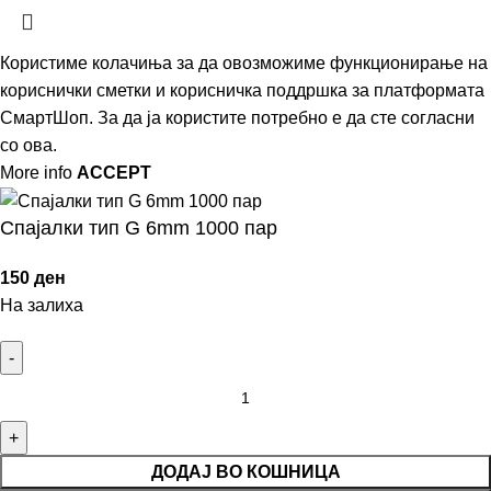
Користиме колачиња за да овозможиме функционирање на
кориснички сметки и корисничка поддршка за платформата
СмартШоп. За да ја користите потребно е да сте согласни
со ова.
More info
ACCEPT
Спајалки тип G 6mm 1000 пар
150
ден
На залиха
ЛНИ
ФОНИ
ТОЦИ
ДОДАЈ ВО КОШНИЦА