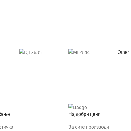
Other
ќање
Најдобри цени
ртичка
За сите производи