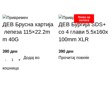
Нема на
залиха
ДЕВ Брусна хартија
ДЕВ Бургија SDS+
лепеза 115×22.2m
со 4 глави 5.5x160x
m 40G
100mm XLR
390
ден
390
ден
Додај во
Прочитај повеќе
кошница