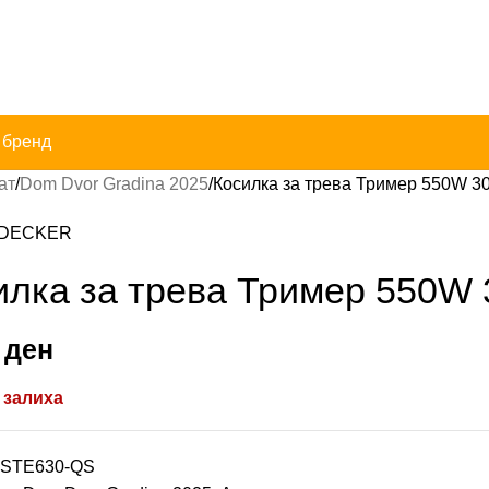
 бренд
ат
Dom Dvor Gradina 2025
Косилка за трева Тример 550W 3
DECKER
илка за трева Тример 550W
0
ден
 залиха
STE630-QS