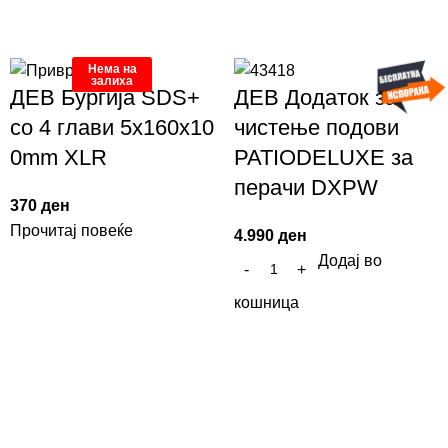
Нема на
залиха
ДЕВ Бургија SDS+
ДЕВ Додаток за
со 4 глави 5x160x10
чистење подови
0mm XLR
PATIODELUXE за
перачи DXPW
370
ден
Прочитај повеќе
4.990
ден
Додај во
кошница