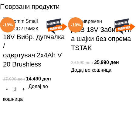
Поврзани продукти
-19%
-10%
ДЕВ 18V Забивач н
18V Вибр. дупчалка
а шајки без опрема
/
TSTAK
одвртувач 2x4Ah V
35.990
ден
39.990
ден
20 Brushless
Додај во кошница
14.490
ден
17.990
ден
Додај во
кошница