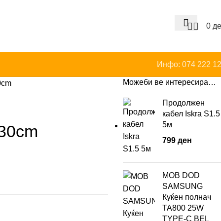
0
д
Инфо: 074 222 1
Можеби ве интересира…
0cm
Продолжен
кабел Iskra S1.5
5м
 30cm
799
ден
MOB DOD
SAMSUNG
Куќен полнач
TA800 25W
TYPE-C BEL