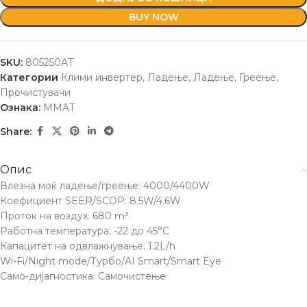
BUY NOW
SKU:
805250AT
Категории
Клими инвертер
,
Ладење
,
Ладење, Греење,
Прочистувачи
Ознака:
MMAT
Share:
Опис
Влезна моќ ладење/греење: 4000/4400W
Коефициент SEER/SCOP: 8.5W/4.6W
Проток на воздух: 680 m³
Работна температура: -22 до 45°C
Капацитет на одвлажнување: 1.2L/h
Wi-Fi/Night mode/Турбо/AI Smart/Smart Eye
Само-дијагностика: Самочистење