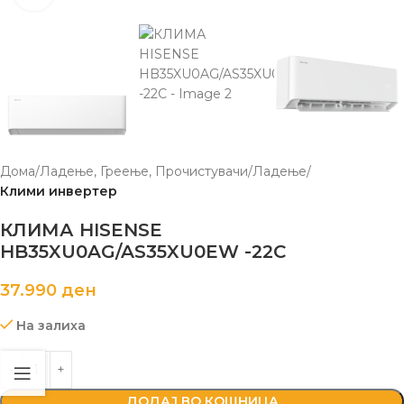
Дома
Ладење, Греење, Прочистувачи
Ладење
Клими инвертер
КЛИМА HISENSE
HB35XU0AG/AS35XU0EW -22C
37.990
ден
На залиха
ДОДАЈ ВО КОШНИЦА