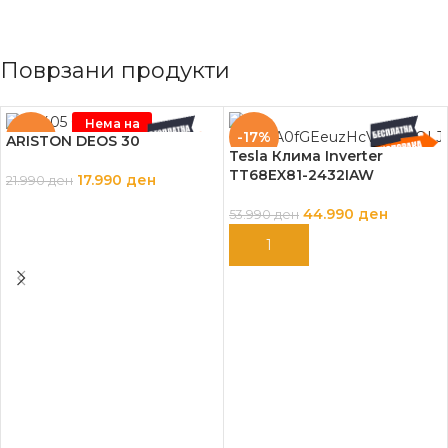
Поврзани продукти
Нема на
залиха
-18%
-17%
ARISTON DEOS 30
Tesla Клима Inverter
TT68EX81-2432IAW
17.990
ден
21.990
ден
ПРОЧИТАЈ ПОВЕЌЕ
44.990
ден
53.990
ден
ДОДАЈ ВО КОШНИЦА