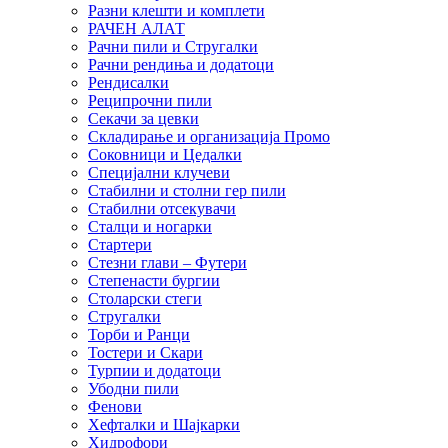
Разни клешти и комплети
РАЧЕН АЛАТ
Рачни пили и Стругалки
Рачни рендиња и додатоци
Рендисалки
Реципрочни пили
Секачи за цевки
Складирање и организација Промо
Соковници и Цедалки
Специјални клучеви
Стабилни и столни гер пили
Стабилни отсекувачи
Сталци и ногарки
Стартери
Стезни глави – Футери
Степенасти бургии
Столарски стеги
Стругалки
Торби и Ранци
Тостери и Скари
Турпии и додатоци
Убодни пили
Фенови
Хефталки и Шајкарки
Хидрофори