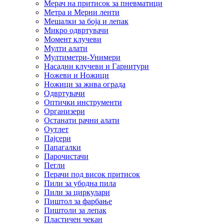
Мерач на притисок за пневматици
Метра и Мерни ленти
Мешалки за боја и лепак
Микро одвртувачи
Момент клучеви
Мулти алати
Мултиметри-Унимери
Насадни клучеви и Гарнитури
Ножеви и Ножици
Ножици за жива ограда
Одвртувачи
Оптички инструменти
Организери
Останати рачни алати
Оутлет
Пајсери
Папагалки
Парочистачи
Пегли
Перачи под висок притисок
Пили за убодна пила
Пили за циркулари
Пиштол за фарбање
Пиштоли за лепак
Пластичен чекан