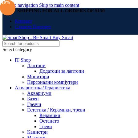
-10%
-10%
-10%
-11%
-10%
-10%
Skip to navigation
Skip to main content
FREE SHIPPING FOR ALL ORDERS OF $150
Контакт
Станете Партнер
Select category
IT Shop
Лаптопи
Додатоци за лаптопи
Монитори
Персонални компјутери
Акваристика/Тераристика
Аквариуми
Базен
Греачи
Естетика / Керамики, треви
Керамики
Останато
Треви
Канистри
Магнети