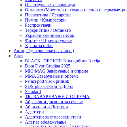
Осветлување за аквариум
Останато (Мрестилки, гумички, спојки, термометр
Превентива / Лекарства
Пумпи / Компресори
Распрскувачи
Тераристика / Останато
Украсни камчиња / песок
Филтер / Прочистување
Храна за риби
Акција (до трошење на залиха)
Алат
BLACK+DECKER Novogodisna Akcija
Dom Dvor Gradina 2025
MIG/MAG Заварување и опрема
MMA Заварување и опрема
Peraci pod visok pritisok
SDS-plus Секачи и Длета
Standard
TIG ЗАВАРУВАЊЕ И ОПРЕМА
Абразивни дискови за сечење
Абрихтери и Дихтови
Адаптери
Адаптери за столарски стеги
Алат за обележување