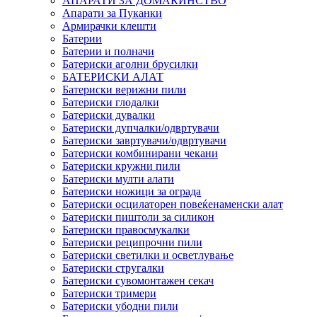
АПАРАТИ ЗА ДОМАЌИНСТВО
Апарати за Пуканки
Армирачки клешти
Батерии
Батерии и полначи
Батериски аголни брусилки
БАТЕРИСКИ АЛАТ
Батериски верижни пили
Батериски глодалки
Батериски дувалки
Батериски дупчалки/одвртувачи
Батериски завртувачи/одвртувачи
Батериски комбинирани чекани
Батериски кружни пили
Батериски мулти алати
Батериски ножици за ограда
Батериски осцилаторен повеќенаменски алат
Батериски пиштоли за силикон
Батериски правосмукалки
Батериски реципрочни пили
Батериски светилки и осветлување
Батериски стругалки
Батериски сувомонтажен секач
Батериски тримери
Батериски убодни пили