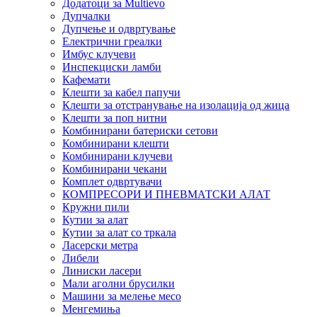
Додатоци за Multievo
Дупчалки
Дупчење и одвртување
Електрични греалки
Имбус клучеви
Инспекциски ламби
Кафемати
Клешти за кабел папучи
Клешти за отстранување на изолација од жица
Клешти за поп нитни
Комбинирани батериски сетови
Комбинирани клешти
Комбинирани клучеви
Комбинирани чекани
Комплет одвртувачи
КОМПРЕСОРИ И ПНЕВМАТСКИ АЛАТ
Кружни пили
Кутии за алат
Кутии за алат со тркала
Ласерски метра
Либели
Линиски ласери
Мали аголни брусилки
Машини за мелење месо
Менгемиња