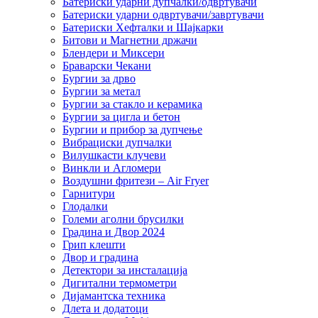
Батериски ударни дупчалки/одвртувачи
Батериски ударни одвртувачи/завртувачи
Батериски Хефталки и Шајкарки
Битови и Магнетни држачи
Блендери и Миксери
Браварски Чекани
Бургии за дрво
Бургии за метал
Бургии за стакло и керамика
Бургии за цигла и бетон
Бургии и прибор за дупчење
Вибрациски дупчалки
Вилушкасти клучеви
Винкли и Агломери
Воздушни фритези – Air Fryer
Гарнитури
Глодалки
Големи аголни брусилки
Градина и Двор 2024
Грип клешти
Двор и градина
Детектори за инсталација
Дигитални термометри
Дијамантска техника
Длета и додатоци