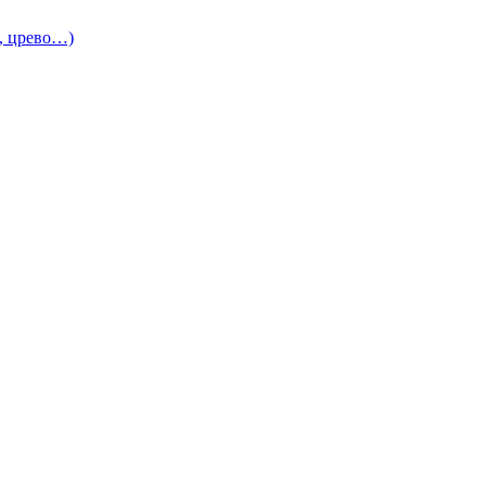
и, црево…)