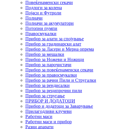
Повеќенаменски секачи
Подлоги за колена
Појаси и Футроли
Полначи
Полначи за акумулатори
Потопни пумпи
Правосмукалки
Прибор за алати за спојување
Прибор за градинарски алат
Прибор за Ласери и Мерна опрема
Прибор за мешалки
Прибор за Ножеви и Ножици
Прибор за парочистачи
Прибор за повеќенаменски секачи
Прибор за правосмукалки
Прибор за рачни Пили и Стругалки
Прибор за рендисалки
Прибор за реципрочни пили
Прибор за стругање
ПРИБОР И ДОДАТОЦИ
Прибор и додатоци за Заварување
Прилагодливи клучеви
Работни маси
Работни маси и прибор
Разни апарати