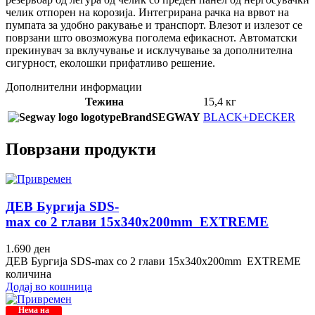
челик отпорен на корозија. Интегрирана рачка на врвот на
пумпата за удобно ракување и транспорт. Влезот и излезот се
поврзани што овозможува поголема ефикаснот. Автоматски
прекинувач за вклучување и исклучување за дополнителна
сигурност, еколошки прифатливо решение.
Дополнителни информации
Тежина
15,4 кг
Brand
SEGWAY
BLACK+DECKER
Поврзани продукти
ДЕВ Бургија SDS-
max со 2 глави 15x340x200mm EXTREME
1.690
ден
ДЕВ Бургија SDS-max со 2 глави 15x340x200mm EXTREME
количина
Додај во кошница
Нема на