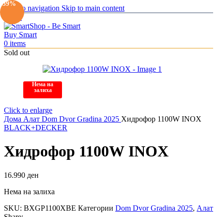
-39%
Skip to navigation
Skip to main content
Menu
0
items
Sold out
Нема на
залиха
Click to enlarge
Дома
Алат
Dom Dvor Gradina 2025
Хидрофор 1100W INOX
BLACK+DECKER
Хидрофор 1100W INOX
16.990
ден
Нема на залиха
SKU:
BXGP1100XBE
Категории
Dom Dvor Gradina 2025
,
Алат
Share: