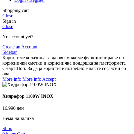
Login / Register
Shopping cart
Close
Sign in
Close
No account yet?
Create an Account
Sidebar
Користиме колачиња за да овозможиме функционирање на
кориснички сметки и корисничка поддршка за платформата
СмартШоп. За да ја користите потребно е да сте согласни со
ова.
More info
More info
Accept
Хидрофор 1100W INOX
16.990
ден
Нема на залиха
Shop
0
items
Cart