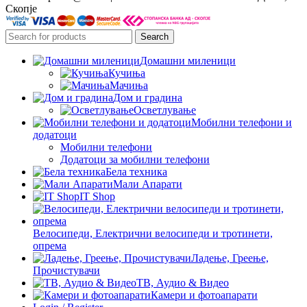
Скопје
Search
Домашни миленици
Кучиња
Мачиња
Дом и градина
Осветлување
Мобилни телефони и
додатоци
Мобилни телефони
Додатоци за мобилни телефони
Бела техника
Мали Апарати
IT Shop
Велосипеди, Електрични велосипеди и тротинети,
опрема
Ладење, Греење,
Прочистувачи
ТВ, Аудио & Видео
Камери и фотоапарати