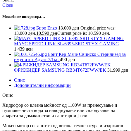
Close
Можеби ве интересира…
Биро Enzo
13.000
ден
Original price was:
13.000 ден.
10.590
ден
Current price is: 10.590 ден.
МАУС SPEED LINK SL-6395-SRD STYX GAMING
1.439
ден
Брит Кер-Маче Свинско Стерилизед за
имунитет Адулт 7/1кг.
490
ден
ФРИЖИДЕР SAMSUNG RB34T672FWW/EK
31.999
ден
Опис
Дополнителни информации
Опис
Хидрофор со влезна моќност од 1100W за пренесување и
пумпање чиста вода за наводнување или снабдување на
апарати за домаќинство и санитарни јазли.
Моќен мотор со заштита од висока температура и издржлив
резервоар од легура од челик со преден панел од нерѓосувачки