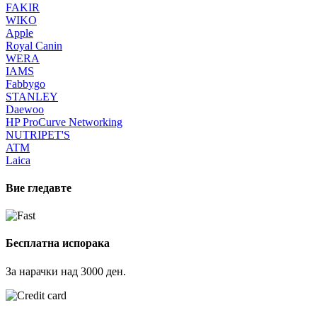
FAKIR
WIKO
Apple
Royal Canin
WERA
IAMS
Fabbygo
STANLEY
Daewoo
HP ProCurve Networking
NUTRIPET'S
ATM
Laica
Вие гледавте
Бесплатна испорака
За нарачки над 3000 ден.