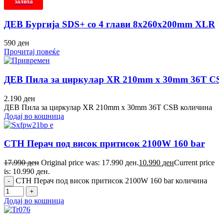
залиха
ДЕВ Бургија SDS+ со 4 глави 8x260x200mm XLR
590
ден
Прочитај повеќе
ДЕВ Пила за циркулар XR 210mm x 30mm 36T C
2.190
ден
ДЕВ Пила за циркулар XR 210mm x 30mm 36T CSB количина
Додај во кошница
СТН Перач под висок притисок 2100W 160 bar
17.990
ден
Original price was: 17.990 ден.
10.990
ден
Current price
is: 10.990 ден.
СТН Перач под висок притисок 2100W 160 bar количина
Додај во кошница