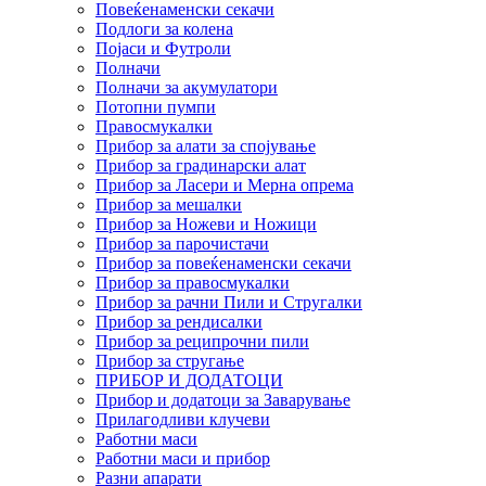
Повеќенаменски секачи
Подлоги за колена
Појаси и Футроли
Полначи
Полначи за акумулатори
Потопни пумпи
Правосмукалки
Прибор за алати за спојување
Прибор за градинарски алат
Прибор за Ласери и Мерна опрема
Прибор за мешалки
Прибор за Ножеви и Ножици
Прибор за парочистачи
Прибор за повеќенаменски секачи
Прибор за правосмукалки
Прибор за рачни Пили и Стругалки
Прибор за рендисалки
Прибор за реципрочни пили
Прибор за стругање
ПРИБОР И ДОДАТОЦИ
Прибор и додатоци за Заварување
Прилагодливи клучеви
Работни маси
Работни маси и прибор
Разни апарати