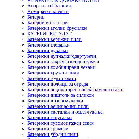
АПАРАТИ ЗА ДОМАЌИНСТВО
Апарати за Пуканки
Армирачки клешти
Батерии
Батерии и полначи
Батериски аголни брусилки
БАТЕРИСКИ АЛАТ
Батериски верижни пили
Батериски глодалки
Батериски дувалки
Батериски дупчалки/одвртувачи
Батериски завртувачи/одвртувачи
Батериски комбинирани чекани
Батериски кружни пили
Батериски мулти алати
Батериски ножици за ограда
Батериски осцилаторен повеќенаменски алат
Батериски пиштоли за силикон
Батериски правосмукалки
Батериски реципрочни пили
Батериски светилки и осветлување
Батериски стругалки
Батериски сувомонтажен секач
Батериски тримери
Батериски убодни пили