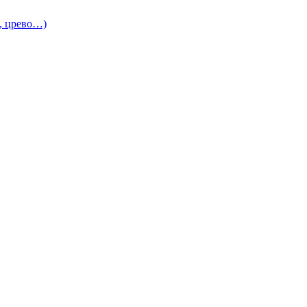
и, црево…)