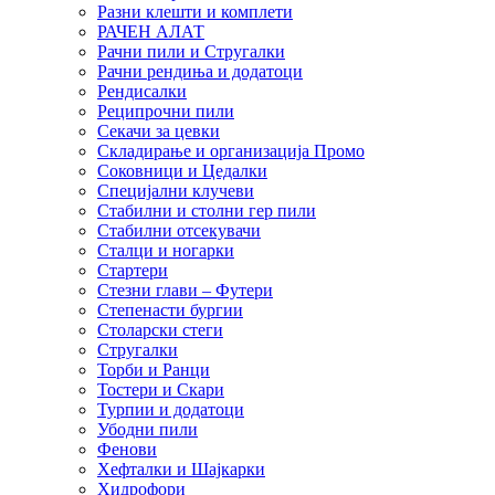
Разни клешти и комплети
РАЧЕН АЛАТ
Рачни пили и Стругалки
Рачни рендиња и додатоци
Рендисалки
Реципрочни пили
Секачи за цевки
Складирање и организација Промо
Соковници и Цедалки
Специјални клучеви
Стабилни и столни гер пили
Стабилни отсекувачи
Сталци и ногарки
Стартери
Стезни глави – Футери
Степенасти бургии
Столарски стеги
Стругалки
Торби и Ранци
Тостери и Скари
Турпии и додатоци
Убодни пили
Фенови
Хефталки и Шајкарки
Хидрофори