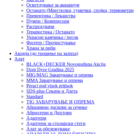
Осветлување за аквариум
Останато (Мрестилки, гумички, спојки, термометр
Превентива / Лекарства
Пумпи / Компресори
Распрскувачи
Тераристика / Останато
Украсни камчиња / песок
Филтер / Прочистување
Храна за риби
Акција (до трошење на залиха)
Алат
BLACK+DECKER Novogodisna Akcija
Dom Dvor Gradina 2025
MIG/MAG Заварување и опрема
MMA Заварување и опрема
Peraci pod visok pritisok
SDS-plus Секачи и Длета
Standard
TIG ЗАВАРУВАЊЕ И ОПРЕМА
Абразивни дискови за сечење
Абрихтери и Дихтови
Адаптери
Адаптери за столарски стеги
Алат за обележување