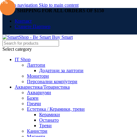
-7%
-23%
-30%
-5%
-45%
-7%
-34%
-7%
-7%
-29%
-7%
Skip to navigation
Skip to main content
FREE SHIPPING FOR ALL ORDERS OF $150
Контакт
Станете Партнер
Select category
IT Shop
Лаптопи
Додатоци за лаптопи
Монитори
Персонални компјутери
Акваристика/Тераристика
Аквариуми
Базен
Греачи
Естетика / Керамики, треви
Керамики
Останато
Треви
Канистри
Магнети