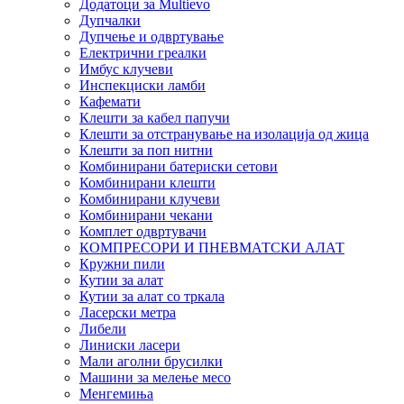
Додатоци за Multievo
Дупчалки
Дупчење и одвртување
Електрични греалки
Имбус клучеви
Инспекциски ламби
Кафемати
Клешти за кабел папучи
Клешти за отстранување на изолација од жица
Клешти за поп нитни
Комбинирани батериски сетови
Комбинирани клешти
Комбинирани клучеви
Комбинирани чекани
Комплет одвртувачи
КОМПРЕСОРИ И ПНЕВМАТСКИ АЛАТ
Кружни пили
Кутии за алат
Кутии за алат со тркала
Ласерски метра
Либели
Линиски ласери
Мали аголни брусилки
Машини за мелење месо
Менгемиња