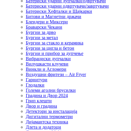
Батериски ударни дупчалки/одвртувачи
Батериски ударни одвртувачи/завртувачи
Батериски Хефталки и Шајкарки
Битови и Магнетни држачи
Блендери и Миксери
Браварски Чекани
Бургии за дрво
Бургии за метал
Бургии за стакло и керамика
Бургии за цигла и бетон
Бургии и прибор за дупчење
Вибрациски дупчалки
Вилушкасти клучеви
Винкли и Агломери
Воздушни фритези – Air Fryer
Гарнитури
Глодалки
Големи аголни брусилки
Градина и Двор 2024
Грип клешти
Двор и градина
Детектори за инсталација
Дигитални термометри
Дијамантска техника
Длета и додатоци