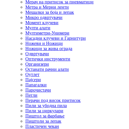
Мерач на притисок за пневматици
Метра и Мерни ленти
Мешалки за боја и лепак
Микро одвртувачи
Момент клучеви
Мулти алати
Мултиметри-Унимери
Насадни клучеви и Гарнитури
Ножеви и Ножици
Ножици за жива ограда
Одвртувачи
Оптички инструменти
Организери
Останати рачни алати
Оутлет
Пајсери
Папагалки
Парочистачи
Пегли
Перачи под висок притисок
Пили за убодна пила
Пили за циркулари
Пиштол за фарбање
Пиштоли за лепак
Пластичен чекан