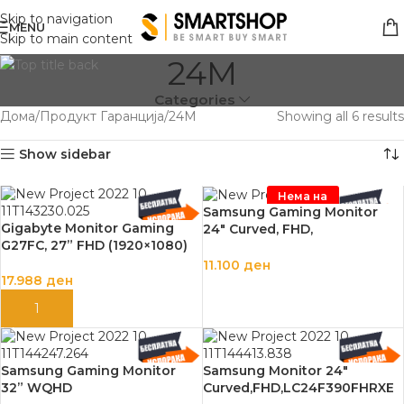
Skip to navigation
MENU
Skip to main content
24M
Categories
Дома
Продукт Гаранција
24M
Showing all 6 results
Show sidebar
Нема на
залиха
Samsung Gaming Monitor
Gigabyte Monitor Gaming
24″ Curved, FHD,
G27FC, 27” FHD (1920×1080)
LC24RG50FQ
11.100
ден
17.988
ден
ПРОЧИТАЈ ПОВЕЌЕ
ДОДАЈ ВО КОШНИЦА
Samsung Gaming Monitor
Samsung Monitor 24″
32” WQHD
Curved,FHD,LC24F390FHRXE