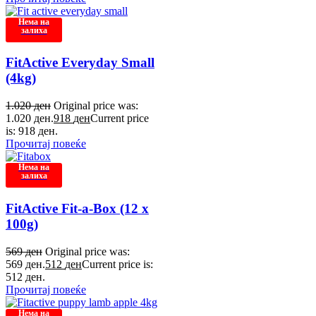
Нема на
залиха
FitActive Everyday Small
(4kg)
1.020
ден
Original price was:
1.020 ден.
918
ден
Current price
is: 918 ден.
Прочитај повеќе
Нема на
залиха
FitActive Fit-a-Box (12 x
100g)
569
ден
Original price was:
569 ден.
512
ден
Current price is:
512 ден.
Прочитај повеќе
Нема на