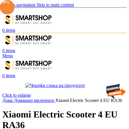
-10%
-10%
-10%
-10%
-10%
-10%
-10%
Skip to navigation
Skip to main content
Menu
0
items
0
items
Menu
0
items
Click to enlarge
Дома
Домашни миленици
Xiaomi Electric Scooter 4 EU RA36
Xiaomi Electric Scooter 4 EU
RA36