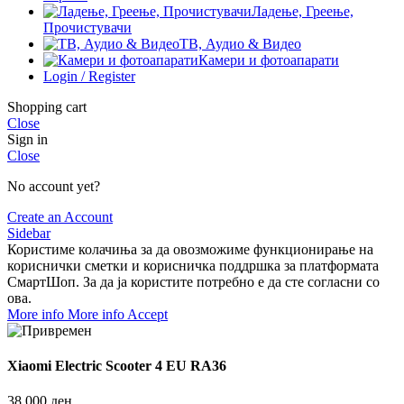
Ладење, Греење,
Прочистувачи
ТВ, Аудио & Видео
Камери и фотоапарати
Login / Register
Shopping cart
Close
Sign in
Close
No account yet?
Create an Account
Sidebar
Користиме колачиња за да овозможиме функционирање на
кориснички сметки и корисничка поддршка за платформата
СмартШоп. За да ја користите потребно е да сте согласни со
ова.
More info
More info
Accept
Xiaomi Electric Scooter 4 EU RA36
38.000
ден