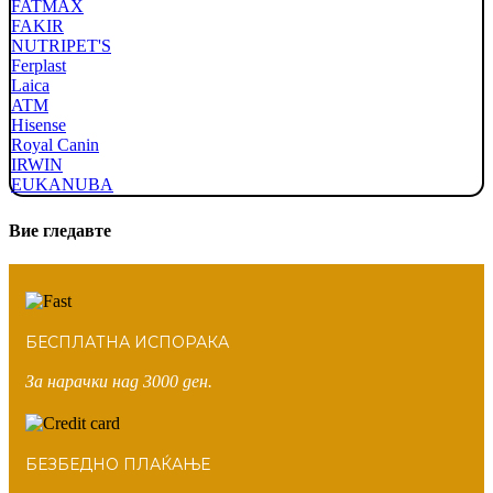
FATMAX
FAKIR
NUTRIPET'S
Ferplast
Laica
ATM
Hisense
Royal Canin
IRWIN
EUKANUBA
Вие гледавте
БЕСПЛАТНА ИСПОРАКА
За нарачки над 3000 ден.
БЕЗБЕДНО ПЛАЌАЊЕ