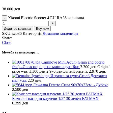
38.000
ден
Xiaomi Electric Scooter 4 EU RA36 количина
Додај во кошница
Buy now
SKU:
sco36
Категорија
Домашни миленици
Share:
Close
Можеби ве интересира…
Carnilove Mini Adult (Grain and potato
free) - Свеж ној и јагне мини адулт 6кг.
3.300
ден
Original
price was: 3.300 ден.
2.970
ден
Current price is: 2.970 ден.
Играчка за куче-Столб Дентален
мал 7см.
220
ден
Лежалка Гелато Сива 90х70х22см. - Дубекс
2.590
ден
Комплет насадни клучеви 1/2" 30 делен FATMAX
6.399
ден