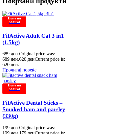
Поврзани продукти
Нема на
залиха
FitActive Adult Cat 3 in1
(1.5kg)
689
ден
Original price was:
689 ден.
620
ден
Current price is:
620 ден.
Прочитај повеќе
Нема на
залиха
FitActive Dental Sticks –
Smoked ham and parsley
(330g)
199
ден
Original price was:
199 ден.
179
ден
Current price is: