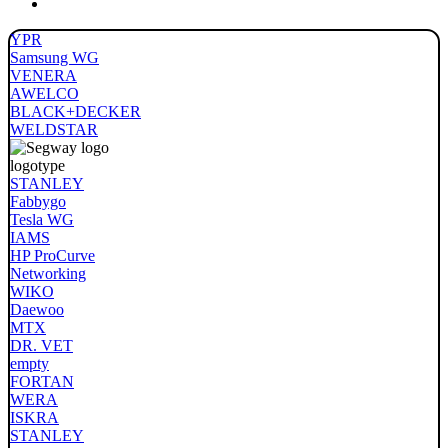
YPR
Samsung WG
VENERA
AWELCO
BLACK+DECKER
WELDSTAR
STANLEY
Fabbygo
Tesla WG
IAMS
HP ProCurve
Networking
WIKO
Daewoo
MTX
DR. VET
empty
FORTAN
WERA
ISKRA
STANLEY