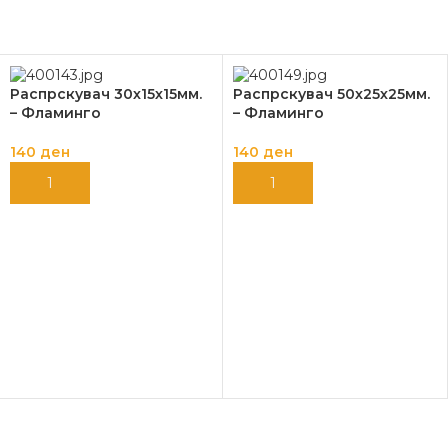
Распрскувач 30х15х15мм.
Распрскувач 50х25х25мм.
– Фламинго
– Фламинго
140
ден
140
ден
ДОДАЈ ВО КОШНИЦА
ДОДАЈ ВО КОШНИЦА