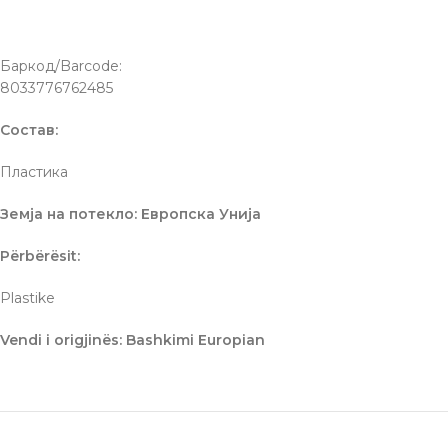
Баркод/Barcode:
8033776762485
Состав:
Пластика
Земја на потекло: Европска Унија
Përbërësit:
Plastike
Vendi i origjinës: Bashkimi Europian