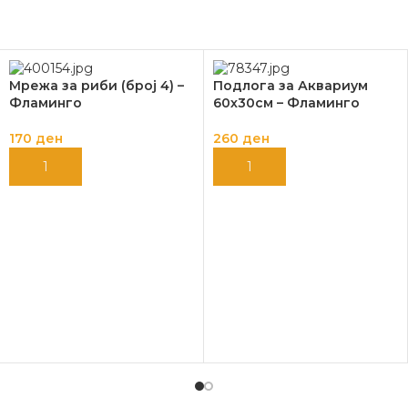
Мрежа за риби (број 4) –
Подлога за Аквариум
Фламинго
60х30см – Фламинго
170
ден
260
ден
ДОДАЈ ВО КОШНИЦА
ДОДАЈ ВО КОШНИЦА