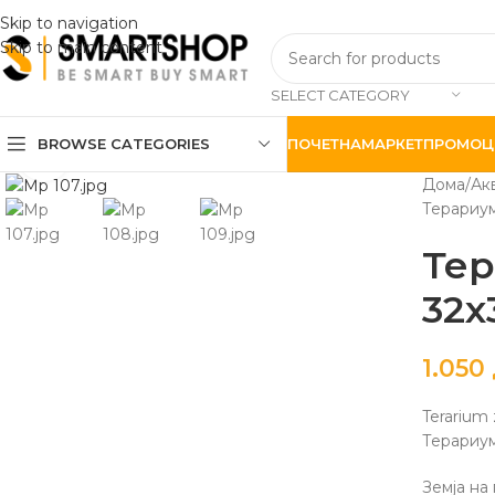
Skip to navigation
Skip to main content
SELECT CATEGORY
BROWSE CATEGORIES
ПОЧЕТНА
МАРКЕТ
ПРОМОЦ
Click to enlarge
Дома
Ак
Терариум
Тер
32х
1.050
Terarium 
Терариум
Земја на