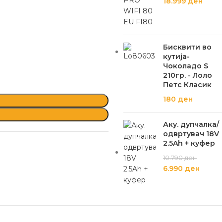
18.999
ден
Бисквити во
кутија-
Чоколадо S
210гр. - Лоло
Петс Класик
180
ден
Аку. дупчалка/
одвртувач 18V
2.5Ah + куфер
10.790
ден
6.990
ден