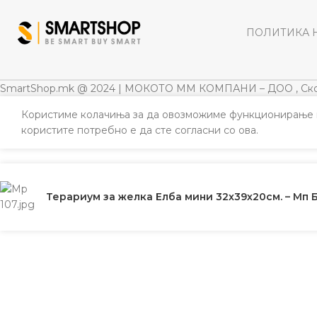
ПОЛИТИКА 
SmartShop.mk @ 2024 | МОКОТО ММ КОМПАНИ – ДОО , Ско
Користиме колачиња за да овозможиме функционирање н
користите потребно е да сте согласни со ова.
Терариум за желка Елба мини 32х39х20см. – Мп