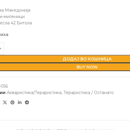
за Македонија:
ли-миленици
есла 42 Битола
лиха
ДОДАЈ ВО КОШНИЦА
BUY NOW
056
ии
Акваристика/Тераристика
,
Тераристика / Останато