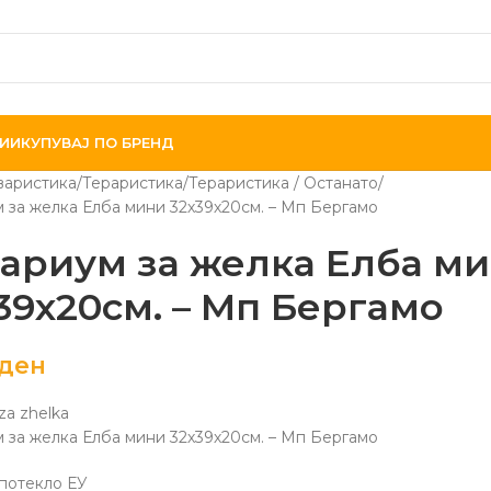
ИИ
КУПУВАЈ ПО БРЕНД
варистика/Тераристика
Тераристика / Останато
 за желка Елба мини 32х39х20см. – Мп Бергамо
ариум за желка Елба м
39х20см. – Мп Бергамо
ден
za zhelka
 за желка Елба мини 32х39х20см. – Мп Бергамо
 потекло ЕУ