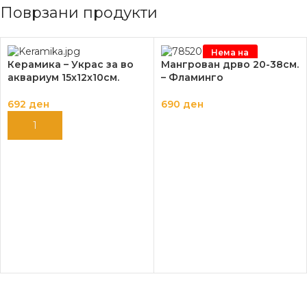
Поврзани продукти
Нема на
залиха
Керамика – Украс за во
Мангрован дрво 20-38см.
аквариум 15х12х10см.
– Фламинго
692
ден
690
ден
ДОДАЈ ВО КОШНИЦА
ПРОЧИТАЈ ПОВЕЌЕ