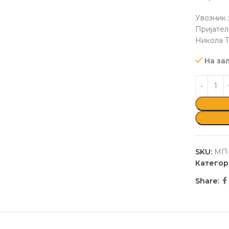
Увозник 
Пријате
Никола Т
На за
SKU:
МП-
Категор
Share: