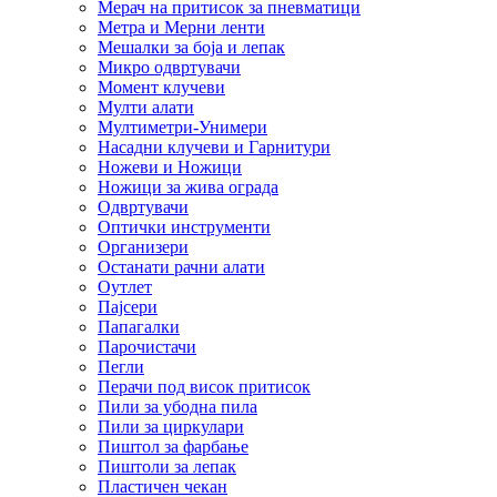
Мерач на притисок за пневматици
Метра и Мерни ленти
Мешалки за боја и лепак
Микро одвртувачи
Момент клучеви
Мулти алати
Мултиметри-Унимери
Насадни клучеви и Гарнитури
Ножеви и Ножици
Ножици за жива ограда
Одвртувачи
Оптички инструменти
Организери
Останати рачни алати
Оутлет
Пајсери
Папагалки
Парочистачи
Пегли
Перачи под висок притисок
Пили за убодна пила
Пили за циркулари
Пиштол за фарбање
Пиштоли за лепак
Пластичен чекан