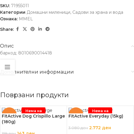
SKU:
71955011
Категории
Домашни миленици
,
Садови за храна и вода
Ознака:
MMEL
Share:
Опис
баркод: 8010690014418
Дополнителни информации
Поврзани продукти
Нема на
Нема на
залиха
залиха
-10%
-10%
FitActive Dog Crispillo Large
FitActive Everyday (15kg)
(180g)
2.772
ден
3.080
ден
143
ден
159
ден