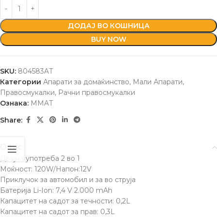
ДОДАЈ ВО КОШНИЦА
BUY NOW
SKU:
804583AT
Категории
Апарати за домаќинство
,
Мали Апарати
,
Правосмукалки
,
Рачни правосмукалки
Ознака:
MMAT
Share:
Опис
Двојна употреба 2 во 1
Моќност: 120W/Напон:12V
Приклучок за автомобил и за во струја
Батерија Li-Ion: 7,4 V 2.000 mAh
Капацитет на садот за течности: 0,2L
Капацитет на садот за прав: 0,3L