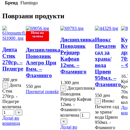
Бренд
Flamingo
Поврзани продукти
Нема на
залиха
Дисциплинка
Инокс
Куќ
Поводник
Печатен
Ку
Дента
Дисциплинка
Рејнџер
сад за
дрв
Стик
Поводник
Кафеав
храна/
70х
270гр. –
Алегро Црн
12мм. –
вода
– 
Педигре
8мм. –
Фламинго
Црвен
Фламинго
16.
950мл. –
200
ден
Куќа
1.300
ден
Фламинго
Дента
550
ден
Куче
Дисциплинка
Стик
Прочитај повеќе
70х7
Поводник
550
ден
270гр. -
Фла
Рејнџер Кафеав
Инокс
Педигре
кол
12мм. -
количина
Печатен сад
Дода
Фламинго
за храна/
кош
количина
вода Црвен
Додај во
950мл. -
кошница
Додај во
Фламинго