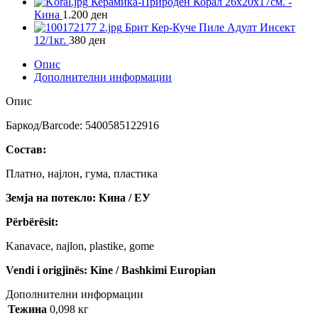
Керамика-Природен Корал 26х20х17см. -
Кина
1.200
ден
Брит Кер-Куче Пиле Адулт Инсект
12/1кг.
380
ден
Опис
Дополнителни информации
Опис
Баркод/Barcode: 5400585122916
Состав:
Платно, најлон, гума, пластика
Земја на потекло: Кина / ЕУ
Përbërësit:
Kanavace, najlon, plastike, gome
Vendi i origjinës: Kine / Bashkimi Europian
Дополнителни информации
Тежина
0,098 кг