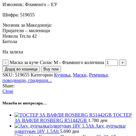
Извозник: Фламинго – ЕУ
Шифра: 519655
Увозник за Македонија:
Пријатели – миленици
Никола Тесла 42
Битола
На залиха
Маска за куче Силас M - Фламинго количина
Додај во кошница
Buy now
SKU:
519655
Категории
Кучиња
,
Маски
,
Ремчиња,
поводници, градници...
Share:
Close
Можеби ве интересира…
ТОСТЕР
ЗА ВАФЛИ ROSBERG R51442GB
1.780
ден
Аку. дупчалка/
одвртувач 18V 1.5Ah
5.690
ден