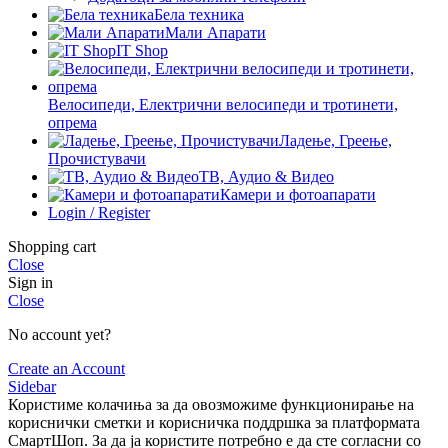
Бела техника
Мали Апарати
IT Shop
Велосипеди, Електрични велосипеди и тротинети,
опрема
Ладење, Греење,
Прочистувачи
ТВ, Аудио & Видео
Камери и фотоапарати
Login / Register
Shopping cart
Close
Sign in
Close
No account yet?
Create an Account
Sidebar
Користиме колачиња за да овозможиме функционирање на
кориснички сметки и корисничка поддршка за платформата
СмартШоп. За да ја користите потребно е да сте согласни со