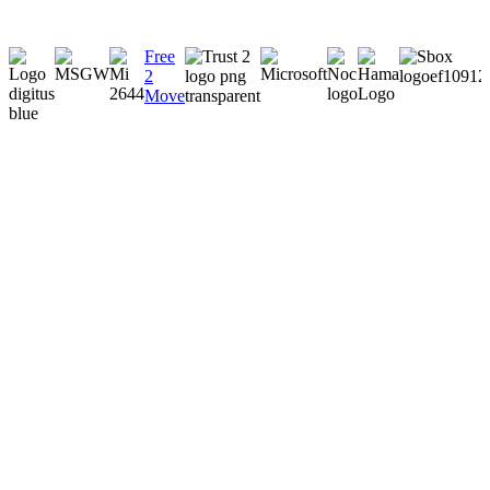
Free
2
Move