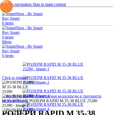
-20%
-10%
Skip to navigation
Skip to main content
Menu
0
items
0
items
Menu
0
items
Click to enlarge
Дома
Велосипеди, Електрични велосипеди и тротинети,
опрема
Ролери
РОЛЕРИ RAPID M 35-38 BLUE 25280
РОЛЕРИ RAPID M 35-38