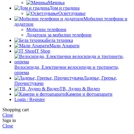
Мачиња
Дом и градина
Осветлување
Мобилни телефони и
додатоци
Мобилни телефони
Додатоци за мобилни телефони
Бела техника
Мали Апарати
IT Shop
Велосипеди, Електрични велосипеди и тротинети,
опрема
Ладење, Греење,
Прочистувачи
ТВ, Аудио & Видео
Камери и фотоапарати
Login / Register
Shopping cart
Close
Sign in
Close