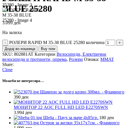
BLUE 25280
3.099
ден
На залиха
РОЛЕРИ RAPID M 35-38 BLUE 25280 количина
Додај во кошница
Buy now
SKU:
802881AT
Категории
Велосипеди, Електрични
велосипеди и тротинети, опрема
,
Ролери
Ознака:
MMAT
Share:
Close
Можеби ве интересира…
Шампон за долго крзно 300мл. - Фламинго
390
ден
МОНИТОР 22 AOC FULL HD LED E2270SWN
3.994
ден
Шеба - Пауч за маче 4х85гр.
180
ден
Остров за желки 35х17х7см. - Фламинго
1.990
ден