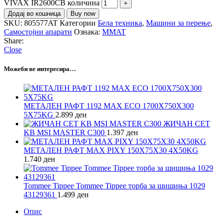
VIVAX IR2600CB количина
Додај во кошница
Buy now
SKU:
805577AT
Категории
Бела техника
,
Машини за перење
,
Самостојни апарати
Ознака:
MMAT
Share:
Close
Можеби ве интересира…
МЕТАЛЕН РАФТ 1192 МAX ECO 1700X750X300
5X75KG
2.899
ден
ЖИЧАН СЕТ
KB MSI MASTER C300
1.397
ден
МЕТАЛЕН РАФТ MAX PIXY 150Х75Х30 4Х50KG
1.740
ден
Tommee Tippee Tommee Tippee торба за шишиња 1029
43129361
1.499
ден
Опис