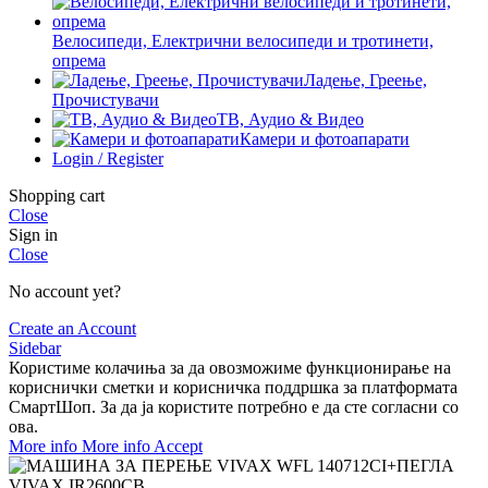
Велосипеди, Електрични велосипеди и тротинети,
опрема
Ладење, Греење,
Прочистувачи
ТВ, Аудио & Видео
Камери и фотоапарати
Login / Register
Shopping cart
Close
Sign in
Close
No account yet?
Create an Account
Sidebar
Користиме колачиња за да овозможиме функционирање на
кориснички сметки и корисничка поддршка за платформата
СмартШоп. За да ја користите потребно е да сте согласни со
ова.
More info
More info
Accept