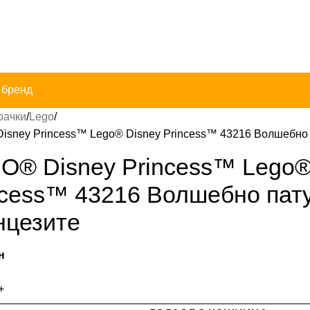
 бренд
рачки
Lego
isney Princess™ Lego® Disney Princess™ 43216 Волшебно
O® Disney Princess™ Lego®
ncess™ 43216 Волшебно пат
нцезите
н