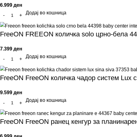
6.999
ден
Додај во кошница
FreeON FREEON количка solo црно-бела 4
7.399
ден
Додај во кошница
FreeON FreeON количка чадор систем Lux с
9.599
ден
Додај во кошница
FreeON FreeON ранец кенгур за планинаре
6.999
ден