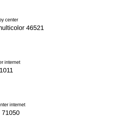
ulticolor 46521
71011
n 71050