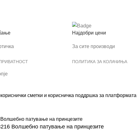
ќање
Најдобри цени
ртичка
За сите производи
 ПРИВАТНОСТ
ПОЛИТИКА ЗА КОЛАЧИЊА
пје
ориснички сметки и корисничка поддршка за платформата С
3216 Волшебно патување на принцезите