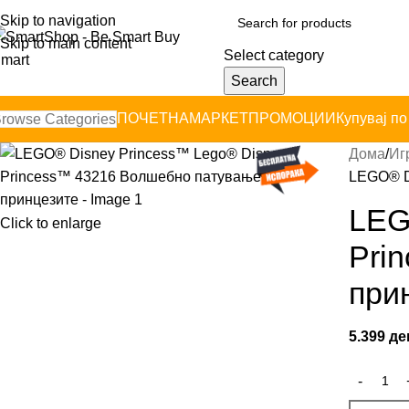
Skip to navigation
Skip to main content
Select category
Search
ПОЧЕТНА
МАРКЕТ
ПРОМОЦИИ
Купувај по
rowse Categories
Дома
Иг
LEGO® D
LEG
Click to enlarge
Pri
при
5.399
де