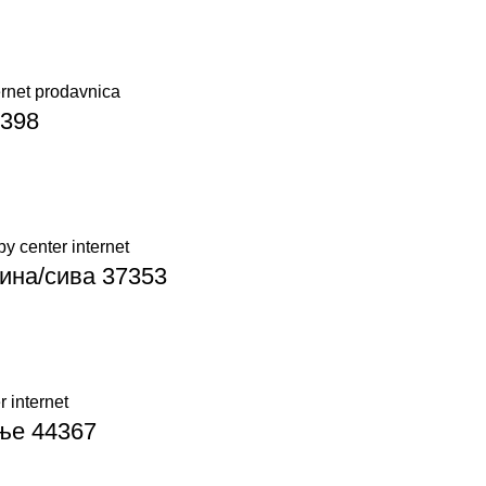
4398
ина/сива 37353
ње 44367