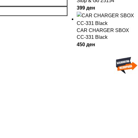
Stop & Go 25154
399
ден
CAR CHARGER SBOX
CC-331 Black
450
ден