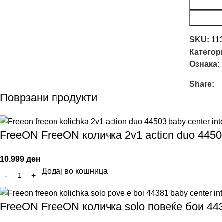
SKU:
11
Категор
Ознака:
Share:
Поврзани продукти
FreeON FreeON количка 2v1 action duo 445
10.999
ден
Додај во кошница
FreeON FreeON количка solo повеќе бои 44