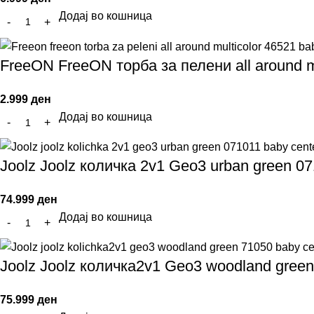
Додај во кошница
FreeON FreeON торба за пелени аll around m
2.999
ден
Додај во кошница
Joolz Joolz количка 2v1 Geo3 urban green 0
74.999
ден
Додај во кошница
Joolz Joolz количка2v1 Geo3 woodland gree
75.999
ден