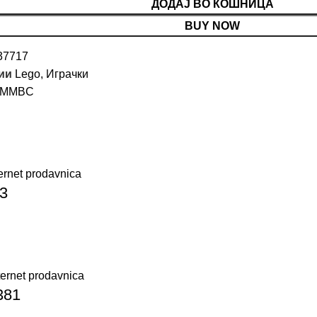
ДОДАЈ ВО КОШНИЦА
BUY NOW
37717
ии
Lego
,
Играчки
MMBC
03
381