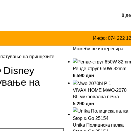
0
д
Инфо: 074 222 1
Можеби ве интересира…
 патување на принцезите
 Disney
Ренде-струг 650W 82mm
6.590
ден
ување на
VIVAX HOME MWO-2070
BL микровална печка
5.290
ден
Unika Полициска палка