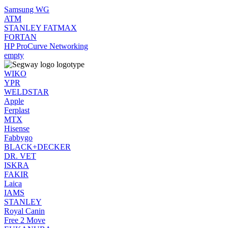
Samsung WG
ATM
STANLEY FATMAX
FORTAN
HP ProCurve Networking
empty
WIKO
YPR
WELDSTAR
Apple
Ferplast
MTX
Hisense
Fabbygo
BLACK+DECKER
DR. VET
ISKRA
FAKIR
Laica
IAMS
STANLEY
Royal Canin
Free 2 Move