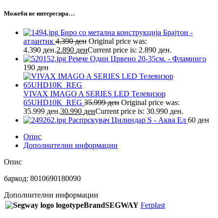
Можеби ве интересира…
Биро со метална конструкција Брајтон -
атлантик
4.390
ден
Original price was:
4.390 ден.
2.890
ден
Current price is: 2.890 ден.
Ремче Один Црвено 20-35см. - Фламинго
190
ден
VIVAX IMAGO A SERIES LED Телевизор
65UHD10K_REG
35.999
ден
Original price was:
35.999 ден.
30.990
ден
Current price is: 30.990 ден.
Распрскувач Цилиндар S - Аква Ел
60
ден
Опис
Дополнителни информации
Опис
баркод: 8010690180090
Дополнителни информации
Brand
SEGWAY
Ferplast