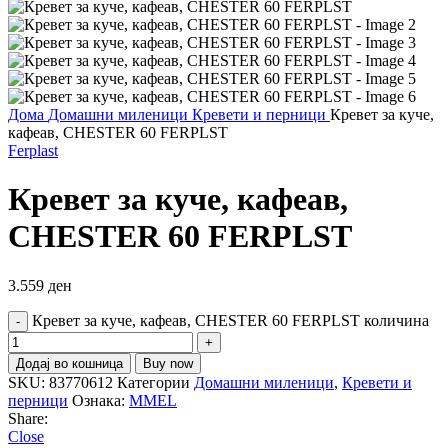
Дома
Домашни миленици
Кревети и перници
Кревет за куче,
кафеав, CHESTER 60 FERPLST
Ferplast
Кревет за куче, кафеав,
CHESTER 60 FERPLST
3.559
ден
Кревет за куче, кафеав, CHESTER 60 FERPLST количина
Додај во кошница
Buy now
SKU:
83770612
Категории
Домашни миленици
,
Кревети и
перници
Ознака:
MMEL
Share:
Close