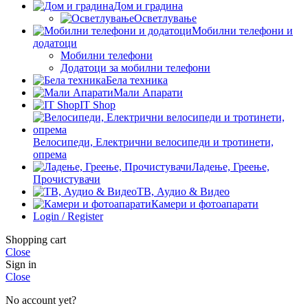
Дом и градина
Осветлување
Мобилни телефони и
додатоци
Мобилни телефони
Додатоци за мобилни телефони
Бела техника
Мали Апарати
IT Shop
Велосипеди, Електрични велосипеди и тротинети,
опрема
Ладење, Греење,
Прочистувачи
ТВ, Аудио & Видео
Камери и фотоапарати
Login / Register
Shopping cart
Close
Sign in
Close
No account yet?