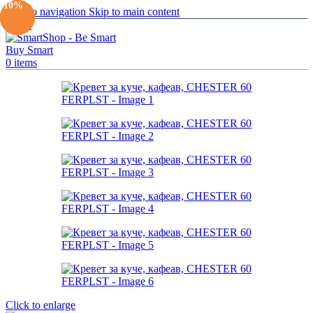
-10%
-10%
-10%
-10%
-10%
-10%
Skip to navigation
Skip to main content
Menu
0
items
Click to enlarge