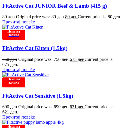
FitActive Cat JUNIOR Beef & Lamb (415 g)
89
ден
Original price was: 89 ден.
80
ден
Current price is: 80 ден.
Прочитај повеќе
Нема на
залиха
FitActive Cat Kitten (1.5kg)
750
ден
Original price was: 750 ден.
675
ден
Current price is:
675 ден.
Прочитај повеќе
Нема на
залиха
FitActive Cat Sensitive (1.5kg)
690
ден
Original price was: 690 ден.
621
ден
Current price is:
621 ден.
Прочитај повеќе
Нема на