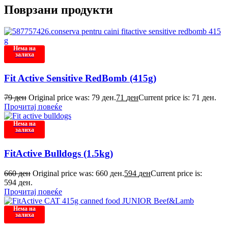
Поврзани продукти
Нема на
залиха
Fit Active Sensitive RedBomb (415g)
79
ден
Original price was: 79 ден.
71
ден
Current price is: 71 ден.
Прочитај повеќе
Нема на
залиха
FitActive Bulldogs (1.5kg)
660
ден
Original price was: 660 ден.
594
ден
Current price is:
594 ден.
Прочитај повеќе
Нема на
залиха