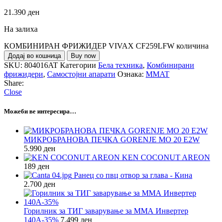
21.390
ден
На залиха
КОМБИНИРАН ФРИЖИДЕР VIVAX CF259LFW количина
Додај во кошница
Buy now
SKU:
804016AT
Категории
Бела техника
,
Комбинирани
фрижидери
,
Самостојни апарати
Ознака:
MMAT
Share:
Close
Можеби ве интересира…
МИКРОБРАНОВА ПЕЧКА GORENJE MO 20 E2W
5.990
ден
KEN COCONUT AREON
189
ден
Ранец со пвц отвор за глава - Кина
2.700
ден
Горилник за ТИГ заварување за ММА Инвертер
140А-35%
7.499
ден