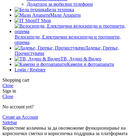
Додатоци за мобилни телефони
Бела техника
Мали Апарати
IT Shop
Велосипеди, Електрични велосипеди и тротинети,
опрема
Ладење, Греење,
Прочистувачи
ТВ, Аудио & Видео
Камери и фотоапарати
Login / Register
Shopping cart
Close
Sign in
Close
No account yet?
Create an Account
Sidebar
Користиме колачиња за да овозможиме функционирање на
кориснички сметки и корисничка поддршка за платформата