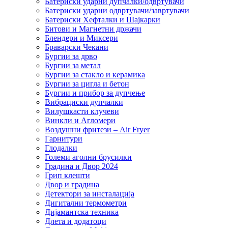
Батериски ударни дупчалки/одвртувачи
Батериски ударни одвртувачи/завртувачи
Батериски Хефталки и Шајкарки
Битови и Магнетни држачи
Блендери и Миксери
Браварски Чекани
Бургии за дрво
Бургии за метал
Бургии за стакло и керамика
Бургии за цигла и бетон
Бургии и прибор за дупчење
Вибрациски дупчалки
Вилушкасти клучеви
Винкли и Агломери
Воздушни фритези – Air Fryer
Гарнитури
Глодалки
Големи аголни брусилки
Градина и Двор 2024
Грип клешти
Двор и градина
Детектори за инсталација
Дигитални термометри
Дијамантска техника
Длета и додатоци