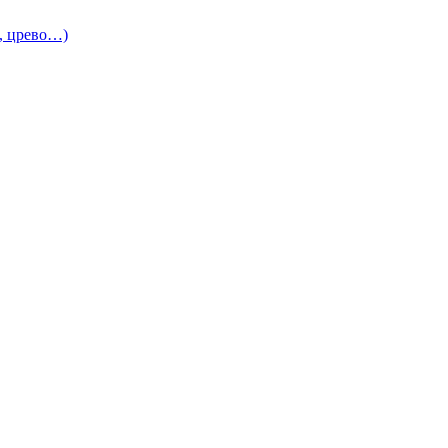
и, црево…)