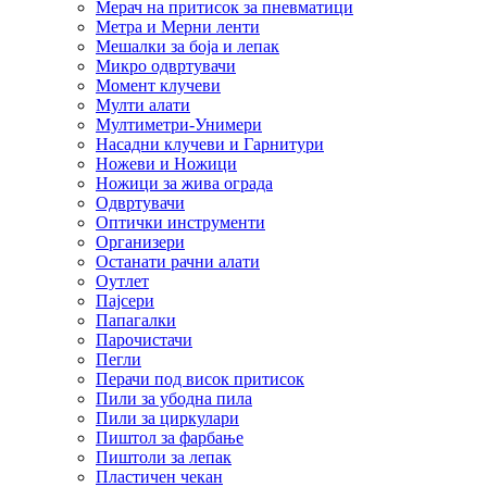
Мерач на притисок за пневматици
Метра и Мерни ленти
Мешалки за боја и лепак
Микро одвртувачи
Момент клучеви
Мулти алати
Мултиметри-Унимери
Насадни клучеви и Гарнитури
Ножеви и Ножици
Ножици за жива ограда
Одвртувачи
Оптички инструменти
Организери
Останати рачни алати
Оутлет
Пајсери
Папагалки
Парочистачи
Пегли
Перачи под висок притисок
Пили за убодна пила
Пили за циркулари
Пиштол за фарбање
Пиштоли за лепак
Пластичен чекан