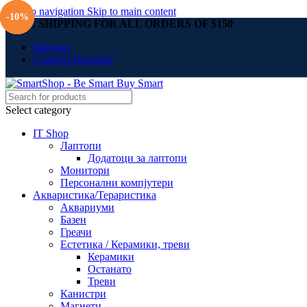
Skip to navigation
Skip to main content
-10%
-10%
-10%
-10%
-10%
-10%
FREE SHIPPING FOR ALL ORDERS OF $150
Контакт
Станете Партнер
Select category
IT Shop
Лаптопи
Додатоци за лаптопи
Монитори
Персонални компјутери
Акваристика/Тераристика
Аквариуми
Базен
Греачи
Естетика / Керамики, треви
Керамики
Останато
Треви
Канистри
Магнети