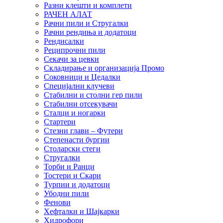
Разни клешти и комплети
РАЧЕН АЛАТ
Рачни пили и Стругалки
Рачни рендиња и додатоци
Рендисалки
Реципрочни пили
Секачи за цевки
Складирање и организација Промо
Соковници и Цедалки
Специјални клучеви
Стабилни и столни гер пили
Стабилни отсекувачи
Сталци и ногарки
Стартери
Стезни глави – Футери
Степенасти бургии
Столарски стеги
Стругалки
Торби и Ранци
Тостери и Скари
Турпии и додатоци
Убодни пили
Фенови
Хефталки и Шајкарки
Хидрофори