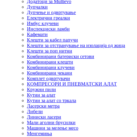
Додатоци за Multievo
Дупчалки
Дупчење и одвртување
Електрични греалки
Имбус клучеви
Инспекциски ламби
Кафемати
Клешти за кабел папучи
Клешти за отстранување на изолација од жица
Клешти за поп нитни
Комбинирани батериски сетови
Комбинирани клешти
Комбинирани клучеви
Комбинирани чекани
Комплет одвртувачи
КОМПРЕСОРИ И ПНЕВМАТСКИ АЛАТ
Кружни пили
Кутии за алат
Кутии за алат со тркала
Ласерски метра
Либели
Линиски ласери
Мали аголни брусилки
Машини за мелење месо
Менгемиња