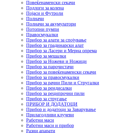
Повеќенаменски секачи
Подлоги за колена
Појаси и Футроли
Полначи
Полначи за акумулатори
Потопни пумпи
Правосмукалки
Прибор за алати за спојување
Прибор за градинарски алат
Прибор за Ласери и Мерна опрема
Прибор за мешалки
Прибор за Ножеви и Ножици
Прибор за парочистачи
Прибор за повеќенаменски секачи
Прибор за правосмукалки
Прибор за рачни Пили и Стругалки
Прибор за рендисалки
Прибор за реципрочни пили
Прибор за стругање
ПРИБОР И ДОДАТОЦИ
Прибор и додатоци за Заварување
Прилагодливи клучеви
Работни маси
Работни маси и прибор
Разни апарати