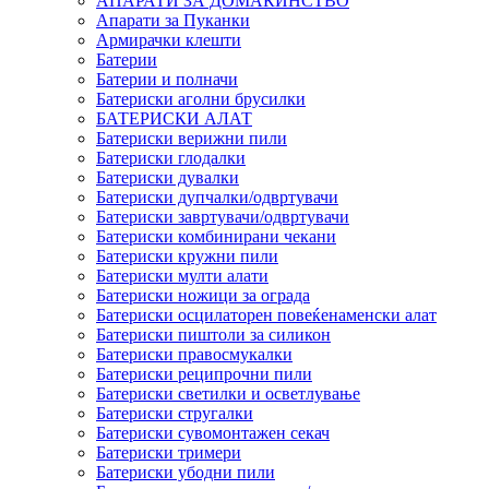
АПАРАТИ ЗА ДОМАЌИНСТВО
Апарати за Пуканки
Армирачки клешти
Батерии
Батерии и полначи
Батериски аголни брусилки
БАТЕРИСКИ АЛАТ
Батериски верижни пили
Батериски глодалки
Батериски дувалки
Батериски дупчалки/одвртувачи
Батериски завртувачи/одвртувачи
Батериски комбинирани чекани
Батериски кружни пили
Батериски мулти алати
Батериски ножици за ограда
Батериски осцилаторен повеќенаменски алат
Батериски пиштоли за силикон
Батериски правосмукалки
Батериски реципрочни пили
Батериски светилки и осветлување
Батериски стругалки
Батериски сувомонтажен секач
Батериски тримери
Батериски убодни пили