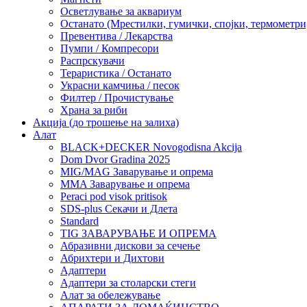
Осветлување за аквариум
Останато (Мрестилки, гумички, спојки, термометр
Превентива / Лекарства
Пумпи / Компресори
Распрскувачи
Тераристика / Останато
Украсни камчиња / песок
Филтер / Прочистување
Храна за риби
Акција (до трошење на залиха)
Алат
BLACK+DECKER Novogodisna Akcija
Dom Dvor Gradina 2025
MIG/MAG Заварување и опрема
MMA Заварување и опрема
Peraci pod visok pritisok
SDS-plus Секачи и Длета
Standard
TIG ЗАВАРУВАЊЕ И ОПРЕМА
Абразивни дискови за сечење
Абрихтери и Дихтови
Адаптери
Адаптери за столарски стеги
Алат за обележување