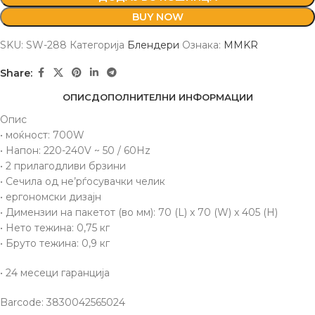
BUY NOW
SKU:
SW-288
Категорија
Блендери
Ознака:
MMKR
Share:
ОПИС
ДОПОЛНИТЕЛНИ ИНФОРМАЦИИ
Опис
• моќност: 700W
• Напон: 220-240V ~ 50 / 60Hz
• 2 прилагодливи брзини
• Сечила од не’рѓосувачки челик
• ергономски дизајн
• Димензии на пакетот (во мм): 70 (L) x 70 (W) x 405 (H)
• Нето тежина: 0,75 кг
• Бруто тежина: 0,9 кг
• 24 месеци гаранција
Barcode: 3830042565024