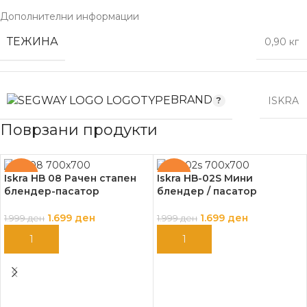
Дополнителни информации
ТЕЖИНА
0,90 кг
BRAND
ISKRA
Поврзани продукти
-15%
-15%
Iskra HB 08 Рачен стапен
Iskra HB-02S Мини
блендер-пасатор
блендер / пасатор
1.699
ден
1.699
ден
1.999
ден
1.999
ден
ДОДАЈ ВО КОШНИЦА
ДОДАЈ ВО КОШНИЦА