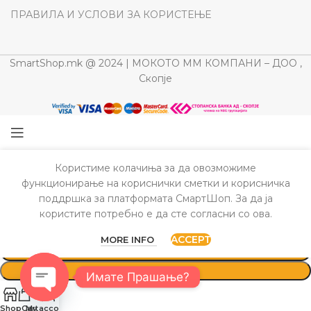
ПРАВИЛА И УСЛОВИ ЗА КОРИСТЕЊЕ
SmartShop.mk @ 2024 | МОКОТО ММ КОМПАНИ – ДОО ,
Скопје
Користиме колачиња за да овозможиме
ISKRA СТАПЕН БЛЕНДЕР SW-288
функционирање на кориснички сметки и корисничка
поддршка за платформата СмартШоп. За да ја
1.750
ден
2.290
ден
користите потребно е да сте согласни со ова.
ACCEPT
MORE INFO
ДОДАЈ ВО КОШНИЦА
BUY NOW
Имате Прашање?
Open
Shop
Cart
My account