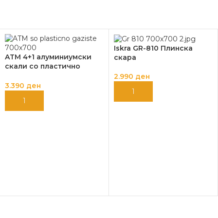
Iskra GR-810 Плинска
ATM 4+1 алуминиумски
скара
скали со пластично
газиште ATM-362
2.990
ден
3.390
ден
ДОДАЈ ВО КОШНИЦА
ДОДАЈ ВО КОШНИЦА