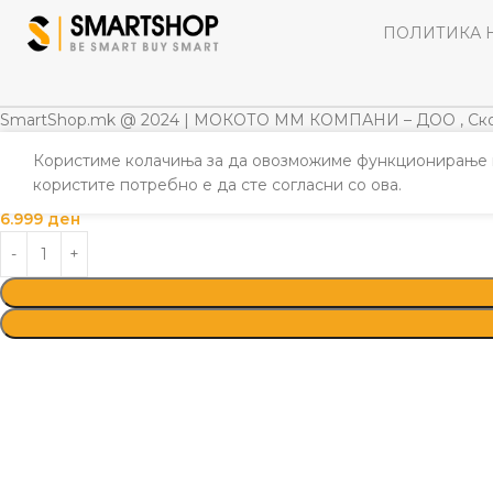
ПОЛИТИКА 
SmartShop.mk @ 2024 | МОКОТО ММ КОМПАНИ – ДОО , Ско
Користиме колачиња за да овозможиме функционирање н
ISKRA ERO РАЧНА ЦИРКУЛАРНА ПИЛА IE-CS1
користите потребно е да сте согласни со ова.
6.999
ден