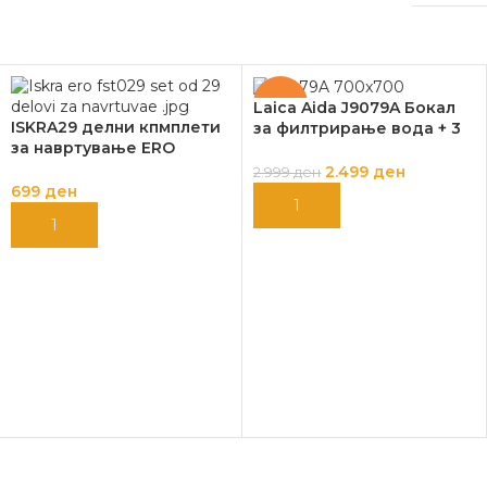
-17%
Laica Aida J9079A Бокал
ISKRA29 делни кпмплети
за филтрирање вода + 3
за навртување ERO
филтри Laica Bi-Flux
FST029
ПОДАРОК
2.499
ден
2.999
ден
699
ден
ДОДАЈ ВО КОШНИЦА
ДОДАЈ ВО КОШНИЦА