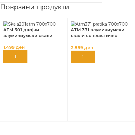
Поврзани продукти
ATM 301 двојни
ATM 371 алуминиумски
алуминиумски скали
скали со пластично
газиште PRATIKA
1.499
ден
2.899
ден
ДОДАЈ ВО КОШНИЦА
ДОДАЈ ВО КОШНИЦА