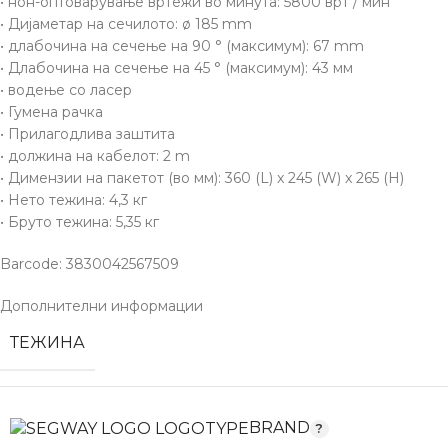
• нон-оптоварување вртежи во минута: 5800 врт / мин
• Дијаметар на сечилото: ø 185 mm
• длабочина на сечење на 90 ° (максимум): 67 mm
• Длабочина на сечење на 45 ° (максимум): 43 мм
• водење со ласер
• Гумена рачка
• Прилагодлива заштита
• должина на кабелот: 2 m
• Димензии на пакетот (во мм): 360 (L) x 245 (W) x 265 (H)
• Нето тежина: 4,3 кг
• Бруто тежина: 5,35 кг
Barcode: 3830042567509
Дополнителни информации
ТЕЖИНА
BRAND