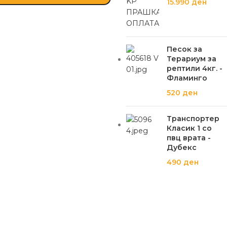
15.990
ден
Песок за
Терариум за
рептили 4кг. -
Фламинго
520
ден
Транспортер
Класик 1 со
пвц врата -
Дубекс
490
ден