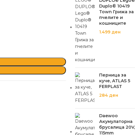
DUPLO® Lego®
Duplo® 10419
Town Грижа за
пчелите и
кошниците
1.499
ден
Перница за
куче, ATLAS 5
FERPLAST
284
ден
Daewoo
Акумулаторна
брусалица 20V,
115mm