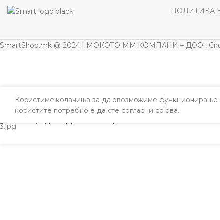
ПОЛИТИКА 
SmartShop.mk @ 2024 | МОКОТО ММ КОМПАНИ – ДОО , Ско
Користиме колачиња за да овозможиме функционирање н
користите потребно е да сте согласни со ова.
Градник Двобоен Портокалов/Син 60-100/25мм 
ИЛНИ
ФОНИ
АТОЦИ