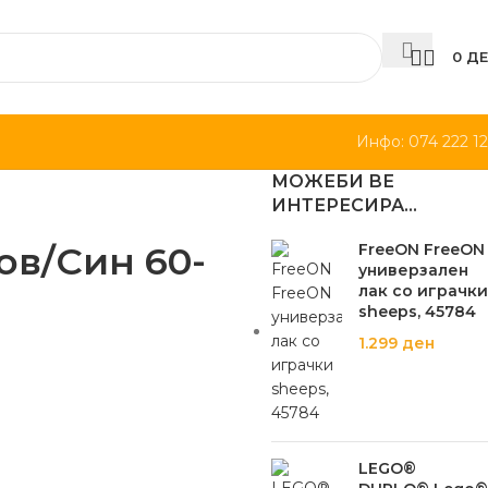
0
ДЕ
Инфо: 074 222 1
МОЖЕБИ ВЕ
ИНТЕРЕСИРА…
ов/Син 60-
FreeON FreeON
универзален
лак со играчки
sheeps, 45784
1.299
ден
LEGO®