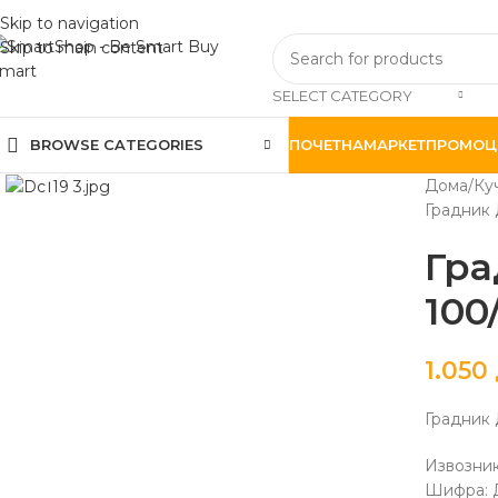
Skip to navigation
Skip to main content
SELECT CATEGORY
BROWSE CATEGORIES
ПОЧЕТНА
МАРКЕТ
ПРОМОЦ
Click to enlarge
Дома
Ку
Градник 
Гра
100
1.050
Градник 
Извозник
Шифра: 