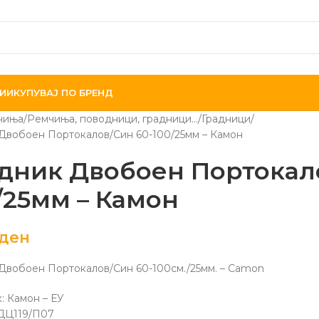
ИИ
КУПУВАЈ ПО БРЕНД
чиња
Ремчиња, поводници, градници...
Градници
Двобоен Портокалов/Син 60-100/25мм – Камон
дник Двобоен Портокал
/25мм – Камон
ден
Двобоен Портокалов/Син 60-100см./25мм. – Camon
: Камон – ЕУ
ДЦ119/П07