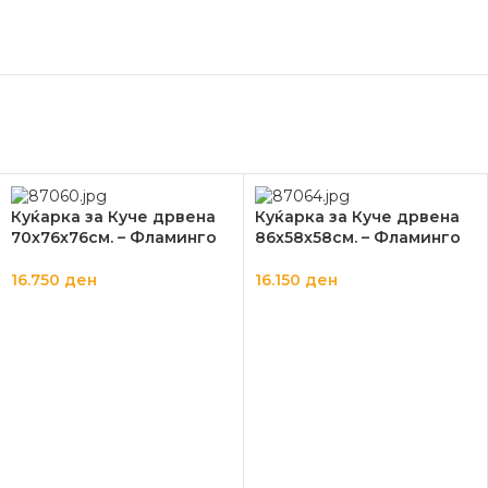
Куќарка за Куче дрвена
Куќарка за Куче дрвена
70х76х76см. – Фламинго
86х58х58см. – Фламинго
16.750
ден
16.150
ден
ДОДАЈ ВО КОШНИЦА
ДОДАЈ ВО КОШНИЦА