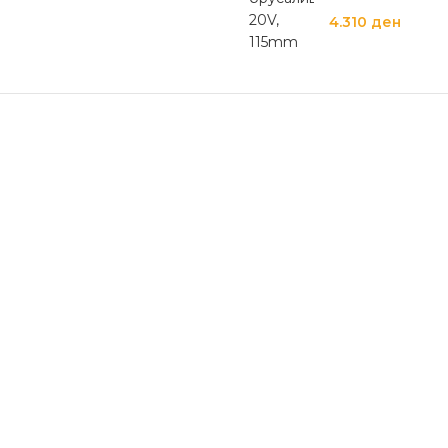
4.310
ден