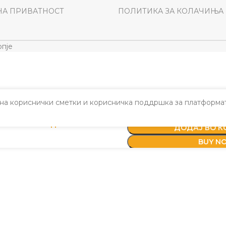
НА ПРИВАТНОСТ
ПОЛИТИКА ЗА КОЛАЧИЊА
пје
а кориснички сметки и корисничка поддршка за платформат
– Камон
1.050
ден
На залиха
ДОДАЈ ВО 
BUY N