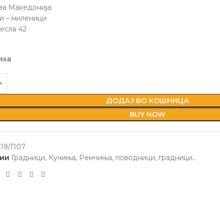
за Македонија:
и – миленици
есла 42
иха
ДОДАЈ ВО КОШНИЦА
BUY NOW
19/П07
ии
Градници
,
Кучиња
,
Ремчиња, поводници, градници...