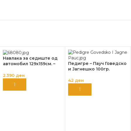
Навлака за седиште од
Педигре – Пауч Говедско
автомобил 129х159см. –
и Јагнешко 100гр.
Фламинго
2.390
ден
42
ден
ДОДАЈ ВО КОШНИЦА
ДОДАЈ ВО КОШНИЦА