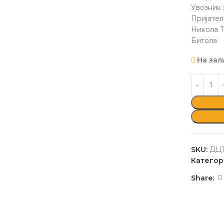
Увозник 
Пријател
Никола Т
Битола
На зал
SKU:
ДЦ1
Категор
Share: