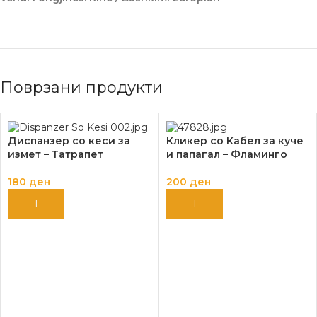
Поврзани продукти
Диспанзер со кеси за
Кликер со Кабел за куче
измет – Татрапет
и папагал – Фламинго
180
ден
200
ден
ДОДАЈ ВО КОШНИЦА
ДОДАЈ ВО КОШНИЦА