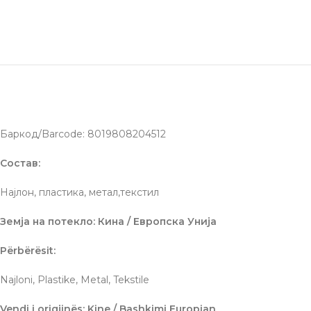
Баркод/Barcode: 8019808204512
Состав:
Најлон, пластика, метал,текстил
Земја на потекло: Кина / Европска Унија
Përbërësit:
Najloni, Plastike, Metal, Tekstile
Vendi i origjinës: Kine / Bashkimi Europian