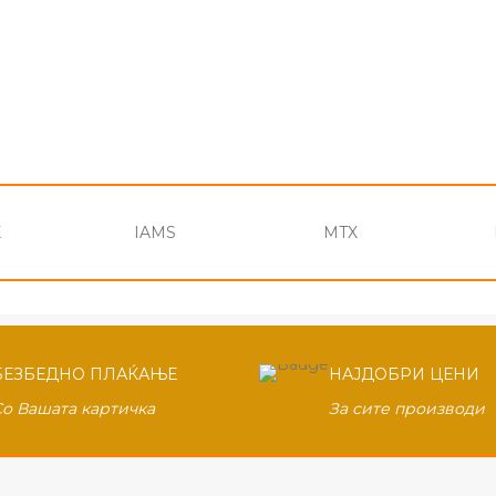
X
IAMS
MTX
БЕЗБЕДНО ПЛАЌАЊЕ
НАЈДОБРИ ЦЕНИ
Со Вашата картичка
За сите производи