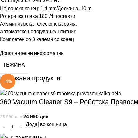
Затегнување: 230 V/50 Hz
Најлонски конец: 1,4 mm/Должина: 10 m
Ротирачка глава 180°/4 поставки
Алуминиумска телескопска рачка
Автоматско напојување/Штитник
Комплетен со 3 калеми со конец
Дополнителни информации
ТЕЖИНА
Поврзани продукти
-4%
360 Vacuum Cleaner S9 – Роботска Правос
24.990
ден
25.990
ден
Додај во кошница