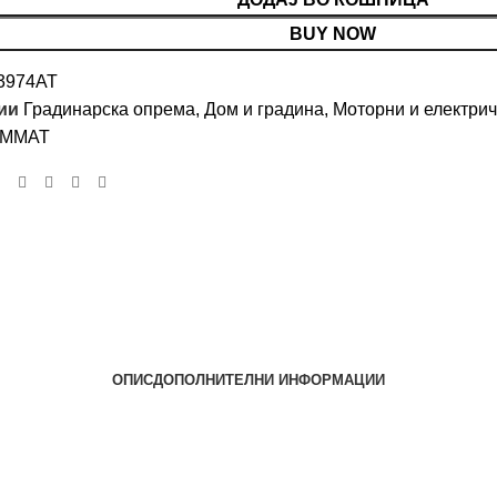
BUY NOW
3974AT
ии
Градинарска опрема
,
Дом и градина
,
Моторни и електри
MMAT
ОПИС
ДОПОЛНИТЕЛНИ ИНФОРМАЦИИ