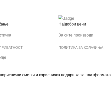
ќање
Најдобри цени
ртичка
За сите производи
 ПРИВАТНОСТ
ПОЛИТИКА ЗА КОЛАЧИЊА
пје
ориснички сметки и корисничка поддршка за платформата С