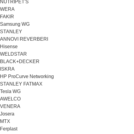
NUTRIPET'S
WERA
FAKIR
Samsung WG
STANLEY
ANNOVI REVERBERI
Hisense
WELDSTAR
BLACK+DECKER
ISKRA
HP ProCurve Networking
STANLEY FATMAX
Tesla WG
AWELCO
VENERA
Josera
MTX
Ferplast