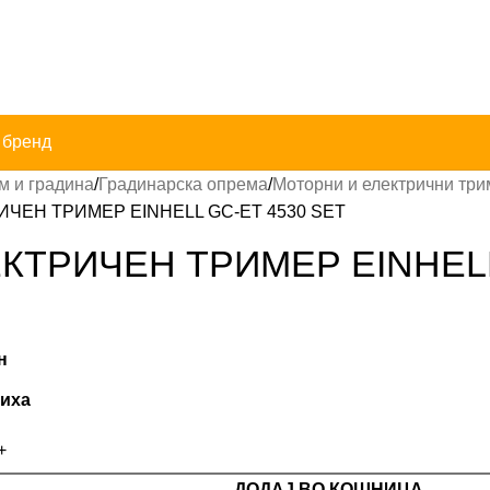
 бренд
м и градина
Градинарска опрема
Моторни и електрични тр
ИЧЕН ТРИМЕР EINHELL GC-ET 4530 SET
КТРИЧЕН ТРИМЕР EINHELL
T
н
лиха
ДОДАЈ ВО КОШНИЦА