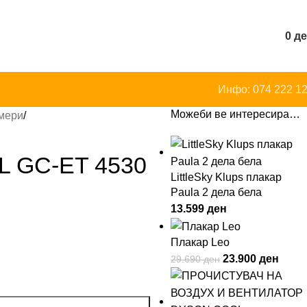
0
д
Инфо: 074 222 1
Можеби ве интересира…
имери
 GC-ET 4530
LittleSky Klups плакар
Paula 2 дела бела
13.599
ден
Плакар Leo
23.900
ден
29.690
ден