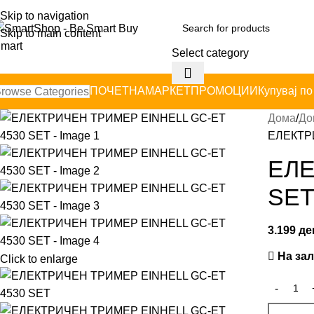
Skip to navigation
Skip to main content
Select category
ПОЧЕТНА
МАРКЕТ
ПРОМОЦИИ
Купувај по
rowse Categories
Дома
До
ЕЛЕКТР
ЕЛЕ
SE
3.199
де
На за
Click to enlarge