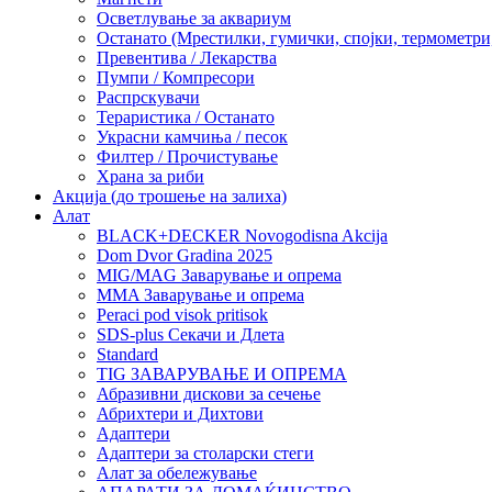
Осветлување за аквариум
Останато (Мрестилки, гумички, спојки, термометр
Превентива / Лекарства
Пумпи / Компресори
Распрскувачи
Тераристика / Останато
Украсни камчиња / песок
Филтер / Прочистување
Храна за риби
Акција (до трошење на залиха)
Алат
BLACK+DECKER Novogodisna Akcija
Dom Dvor Gradina 2025
MIG/MAG Заварување и опрема
MMA Заварување и опрема
Peraci pod visok pritisok
SDS-plus Секачи и Длета
Standard
TIG ЗАВАРУВАЊЕ И ОПРЕМА
Абразивни дискови за сечење
Абрихтери и Дихтови
Адаптери
Адаптери за столарски стеги
Алат за обележување