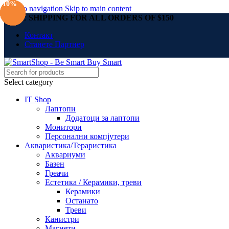
-10%
-10%
-10%
-10%
-10%
-10%
-10%
Skip to navigation
Skip to main content
FREE SHIPPING FOR ALL ORDERS OF $150
Контакт
Станете Партнер
Select category
IT Shop
Лаптопи
Додатоци за лаптопи
Монитори
Персонални компјутери
Акваристика/Тераристика
Аквариуми
Базен
Греачи
Естетика / Керамики, треви
Керамики
Останато
Треви
Канистри
Магнети