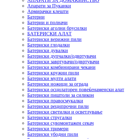
АПАРАТИ ЗА ДОМАЌИНСТВО
Апарати за Пуканки
Армирачки клешти
Батерии
Батерии и полначи
Батериски аголни брусилки
БАТЕРИСКИ АЛАТ
Батериски верижни пили
Батериски глодалки
Батериски дувалки
Батериски дупчалки/одвртувачи
Батериски завртувачи/одвртувачи
Батериски комбинирани чекани
Батериски кружни пили
Батериски мулти алати
Батериски ножици за ограда
Батериски осцилаторен повеќенаменски алат
Батериски пиштоли за силикон
Батериски правосмукалки
Батериски реципрочни пили
Батериски светилки и осветлување
Батериски стругалки
Батериски сувомонтажен секач
Батериски тримери
Батериски убодни пили