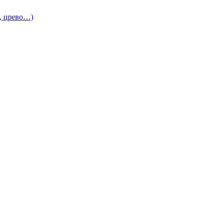
и, црево…)