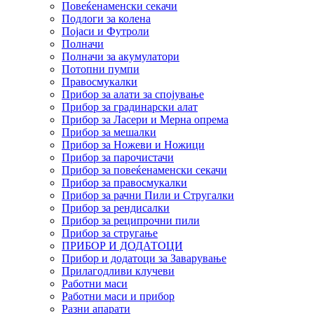
Повеќенаменски секачи
Подлоги за колена
Појаси и Футроли
Полначи
Полначи за акумулатори
Потопни пумпи
Правосмукалки
Прибор за алати за спојување
Прибор за градинарски алат
Прибор за Ласери и Мерна опрема
Прибор за мешалки
Прибор за Ножеви и Ножици
Прибор за парочистачи
Прибор за повеќенаменски секачи
Прибор за правосмукалки
Прибор за рачни Пили и Стругалки
Прибор за рендисалки
Прибор за реципрочни пили
Прибор за стругање
ПРИБОР И ДОДАТОЦИ
Прибор и додатоци за Заварување
Прилагодливи клучеви
Работни маси
Работни маси и прибор
Разни апарати