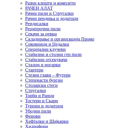
Разни клешти и комплети
РАЧЕН АЛАТ
Рачни пили и Стругалки
Рачни рендиња и додатоци
Рендисалки
Реципрочни пили
Секачи за цевки
Складирање и организација Промо
Соковници и Цедалки
Специјални клучеви
Стабилни и столни гер пили
Стабилни отсекувачи
Сталци и ногарки
Стартери
Стезни глави – Футери
Степенасти бургии
Столарски стеги
Стругалки
Торби и Ранци
Тостери и Скари
Турпии и додатоци
Убодни пили
Фенови
Хефталки и Шајкарки
Хидрофори