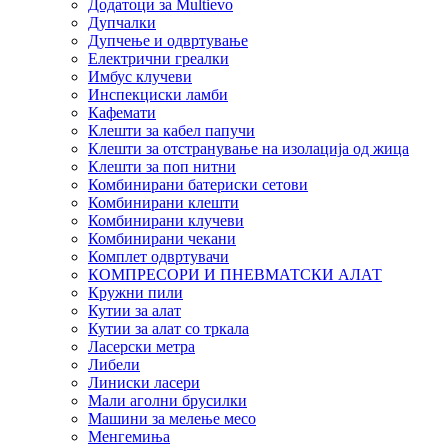
Додатоци за Multievo
Дупчалки
Дупчење и одвртување
Електрични греалки
Имбус клучеви
Инспекциски ламби
Кафемати
Клешти за кабел папучи
Клешти за отстранување на изолација од жица
Клешти за поп нитни
Комбинирани батериски сетови
Комбинирани клешти
Комбинирани клучеви
Комбинирани чекани
Комплет одвртувачи
КОМПРЕСОРИ И ПНЕВМАТСКИ АЛАТ
Кружни пили
Кутии за алат
Кутии за алат со тркала
Ласерски метра
Либели
Линиски ласери
Мали аголни брусилки
Машини за мелење месо
Менгемиња