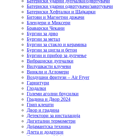
Батериски ударни дупчалки/одвртувачи
Батериски ударни одвртувачи/завртувачи
Батериски Хефталки и Шајкарки
Битови и Магнетни држачи
Блендери и Миксери
Браварски Чекани
Бургии за дрво
Бургии за метал
Бургии за стакло и керамика
Бургии за цигла и бетон
Бургии и прибор за дупчење
Вибрациски дупчалки
Вилушкасти клучеви
Винкли и Агломери
Воздушни фритези – Air Fryer
Гарнитури
Глодалки
Големи аголни брусилки
Градина и Двор 2024
Грип клешти
Двор и градина
Детектори за инсталација
Дигитални термометри
Дијамантска техника
Длета и додатоци