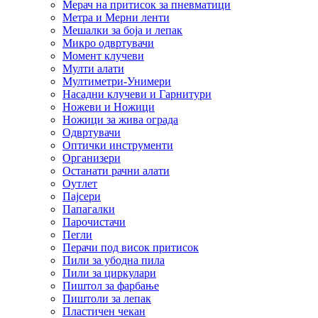
Мерач на притисок за пневматици
Метра и Мерни ленти
Мешалки за боја и лепак
Микро одвртувачи
Момент клучеви
Мулти алати
Мултиметри-Унимери
Насадни клучеви и Гарнитури
Ножеви и Ножици
Ножици за жива ограда
Одвртувачи
Оптички инструменти
Организери
Останати рачни алати
Оутлет
Пајсери
Папагалки
Парочистачи
Пегли
Перачи под висок притисок
Пили за убодна пила
Пили за циркулари
Пиштол за фарбање
Пиштоли за лепак
Пластичен чекан