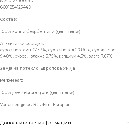
8585027900196
8601254123440
Состав:
100% водни безрбетници (gammarus)
Аналитички состојки:
суров протеин 47,37%, суров пепел 20,86%, сурова маст
9,40%, сурови влакна 5,75%, калциум 4,5%, влага 7,67%.
Земја на потекло: Европска Унија
Përbërësit:
100% jovertebrore ujore (gammarus)
Vendi i origjinës: Bashkimi Europian
Дополнителни информации