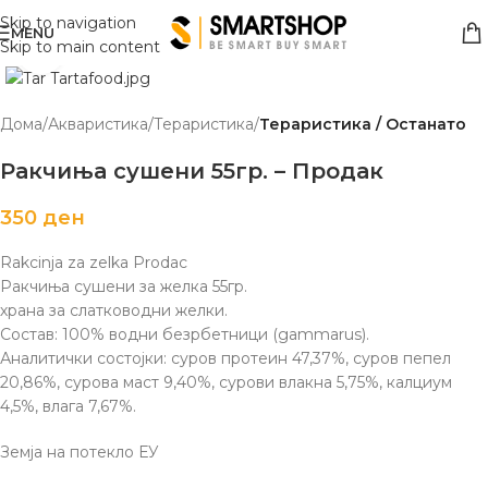
Skip to navigation
MENU
Skip to main content
Click to enlarge
Дома
Акваристика/Тераристика
Тераристика / Останато
Ракчиња сушени 55гр. – Продак
350
ден
Rakcinja za zelka Prodac
Ракчиња сушени за желка 55гр.
храна за слатководни желки.
Состав: 100% водни безрбетници (gammarus).
Аналитички состојки: суров протеин 47,37%, суров пепел
20,86%, сурова маст 9,40%, сурови влакна 5,75%, калциум
4,5%, влага 7,67%.
Земја на потекло ЕУ