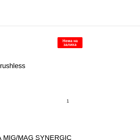
Нема на
залиха
rushless
0A MIG/MAG SYNERGIC