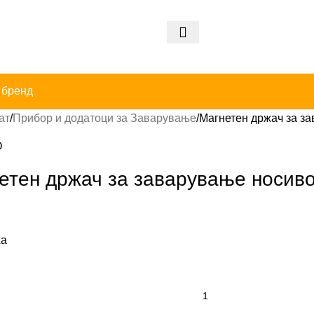
 бренд
ат
Прибор и додатоци за Заварување
Магнетен држач за за
O
етен држач за заварување носиво
ха