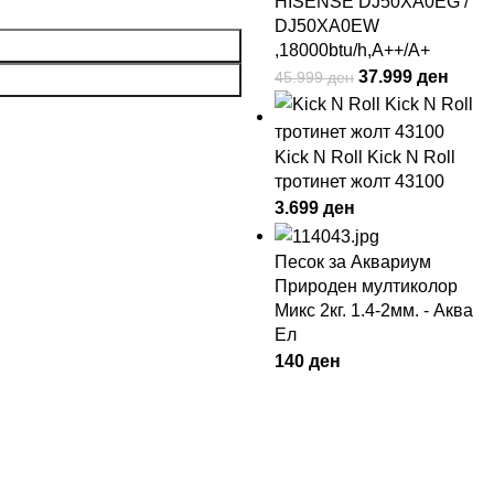
HISENSE DJ50XA0EG /
DJ50XA0EW
,18000btu/h,A++/A+
37.999
ден
45.999
ден
Kick N Roll Kick N Roll
тротинет жолт 43100
3.699
ден
Песок за Аквариум
Природен мултиколор
Микс 2кг. 1.4-2мм. - Аква
Ел
140
ден