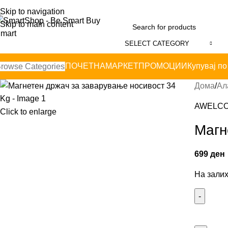
Skip to navigation
Skip to main content
SELECT CATEGORY
ПОЧЕТНА
МАРКЕТ
ПРОМОЦИИ
Купувај по
rowse Categories
Дома
Ал
AWELC
Click to enlarge
Магн
699
ден
На зали