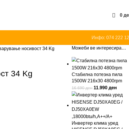
0
д
Инфо: 074 222 1
Можеби ве интересира…
варување носивост 34 Kg
ст 34 Kg
Стабилна потезна пила
1500W 216x30 4800rpm
11.990
ден
16.690
ден
Инвертер клима уред