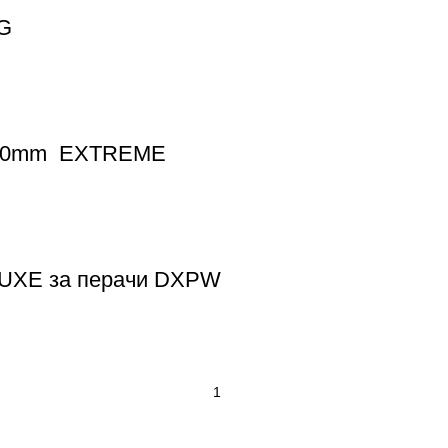
0G
x200mm EXTREME
LUXE за перачи DXPW