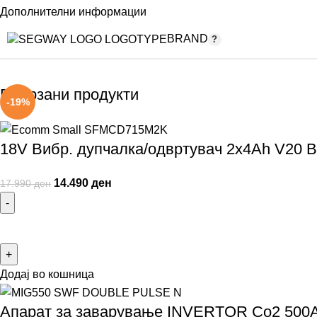
Дополнителни информации
BRAND
Поврзани продукти
-19%
18V Вибр. дупчалка/одвртувач 2x4Ah V20 B
14.490
ден
17.990
ден
Додај во кошница
Апарат за заварување INVERTOR Co2 50