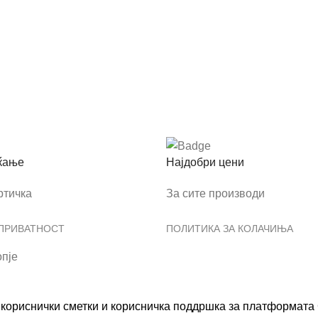
ќање
Најдобри цени
ртичка
За сите производи
 ПРИВАТНОСТ
ПОЛИТИКА ЗА КОЛАЧИЊА
пје
ориснички сметки и корисничка поддршка за платформата С