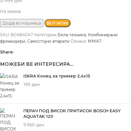
31.999
ден
На залиха
Додај во кошница
BUY NOW
SKU:
804840AT
Категории
Бела техника
,
Комбинирани
фрижидери
,
Самостојни апарати
Ознака:
MMAT
Share:
МОЖЕБИ ВЕ ИНТЕРЕСИРА…
ISKRA Конец за тример 2,4x15
199
ден
ПЕРАЧ ПОД ВИСОК ПРИТИСОК BOSCH EASY
AQUATAK 120
9.960
ден