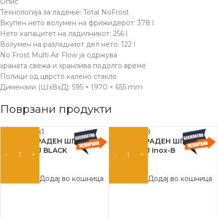
Опис
Технологија за ладење: Total NoFrost
Вкупен нето волумен на фрижидерот: 378 l
Нето капацитет на ладилникот: 256 l
Волумен на разладниот дел нето: 122 l
No Frost Multi Air Flow ја одржува
храната свежа и хранлива подолго време
Полици од цврсто калено стакло
Димензии (ШxВxД): 595 × 1970 × 655 mm
Поврзани продукти
Favorit ВГРАДЕН ШПОРЕТ +
Favorit ВГРАДЕН ШПОРЕТ +
Плотна 4–J BLACK
Плотна 4–J Inox-B
18.190
ден
18.990
ден
Додај во кошница
Додај во кошница