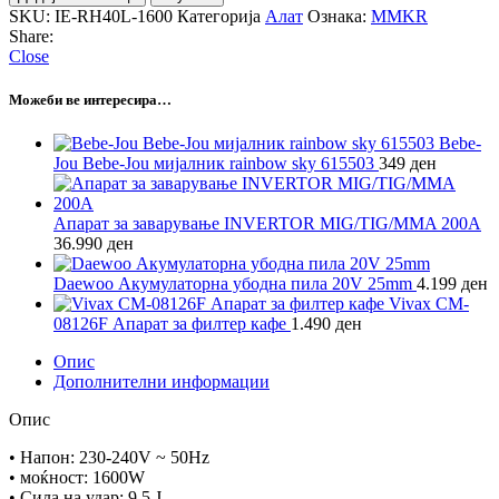
SKU:
IE-RH40L-1600
Категорија
Алат
Ознака:
MMKR
Share:
Close
Можеби ве интересира…
Bebe-
Jou Bebe-Jou мијалник rainbow sky 615503
349
ден
Апарат за заварување INVERTOR MIG/TIG/MMA 200A
36.990
ден
Daewoo Акумулаторна убодна пила 20V 25mm
4.199
ден
Vivax CM-
08126F Апарат за филтер кафе
1.490
ден
Опис
Дополнителни информации
Опис
• Напон: 230-240V ~ 50Hz
• моќност: 1600W
• Сила на удар: 9,5 Ј