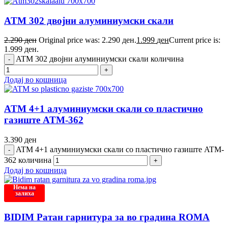
ATM 302 двојни алуминиумски скали
2.290
ден
Original price was: 2.290 ден.
1.999
ден
Current price is:
1.999 ден.
ATM 302 двојни алуминиумски скали количина
Додај во кошница
ATM 4+1 алуминиумски скали со пластично
газиште ATM-362
3.390
ден
ATM 4+1 алуминиумски скали со пластично газиште ATM-
362 количина
Додај во кошница
Нема на
залиха
BIDIM Ратан гарнитура за во градина ROMA