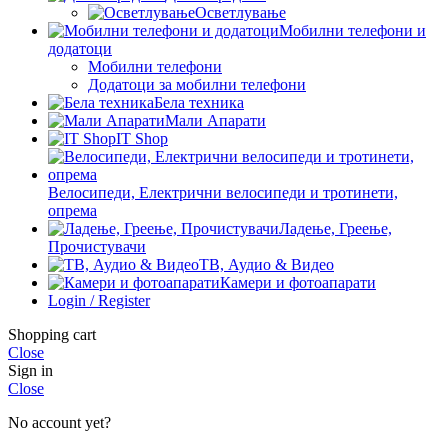
Осветлување
Мобилни телефони и
додатоци
Мобилни телефони
Додатоци за мобилни телефони
Бела техника
Мали Апарати
IT Shop
Велосипеди, Електрични велосипеди и тротинети,
опрема
Ладење, Греење,
Прочистувачи
ТВ, Аудио & Видео
Камери и фотоапарати
Login / Register
Shopping cart
Close
Sign in
Close
No account yet?