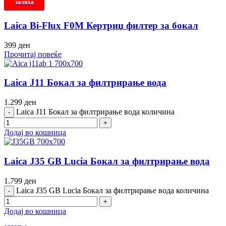
залиха
Laica Bi-Flux F0M Кертриџ филтер за бокал
399
ден
Прочитај повеќе
Laica J11 Бокал за филтрирање вода
1.299
ден
Laica J11 Бокал за филтрирање вода количина
Додај во кошница
Laica J35 GB Lucia Бокал за филтрирање вода
1.799
ден
Laica J35 GB Lucia Бокал за филтрирање вода количина
Додај во кошница