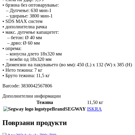
• брзина без оптоварување:
– Дупчење: 630 мин-1
– удирање: 3800 мин-1
• SDS MAX систем
• дополнителна рачка
• макс. дупчење капацитет:
– бетон: Ø 40 мм
– дрво: Ø 60 мм
• опрема:
– конусна длето 18х320 мм
– вежби од 18х320 мм
• Димензии на пакувањето (во мм): 450 (L) x 132 (W) x 385 (H)
• Нето тежина: 7 кг
• Бруто тежина: 11,5 кг
Barcode: 3830042567806
Дополнителни информации
Тежина
11,50 кг
Brand
SEGWAY
ISKRA
Поврзани продукти