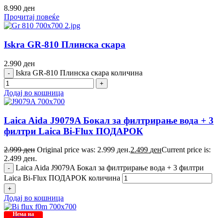
8.990
ден
Прочитај повеќе
Iskra GR-810 Плинска скара
2.990
ден
Iskra GR-810 Плинска скара количина
Додај во кошница
Laica Aida J9079A Бокал за филтрирање вода + 3
филтри Laica Bi-Flux ПОДАРОК
2.999
ден
Original price was: 2.999 ден.
2.499
ден
Current price is:
2.499 ден.
Laica Aida J9079A Бокал за филтрирање вода + 3 филтри
Laica Bi-Flux ПОДАРОК количина
Додај во кошница
Нема на