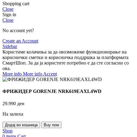
Shopping cart
Close
Sign in
Close
No account yet?
Create an Account
Sidebar
Користиме колачиња за да овозможиме функционирање на
кориснички сметки и корисничка поддршка за платформата
СмартШоп. За да ја користите потребно е да сте согласни со
ова.
More info
More info
Accept
ФРИЖИДЕР GORENJE NRK619EAXL4WD
29.990
ден
На залиха
Додај во кошница
Buy now
Shop
0
items
Cart