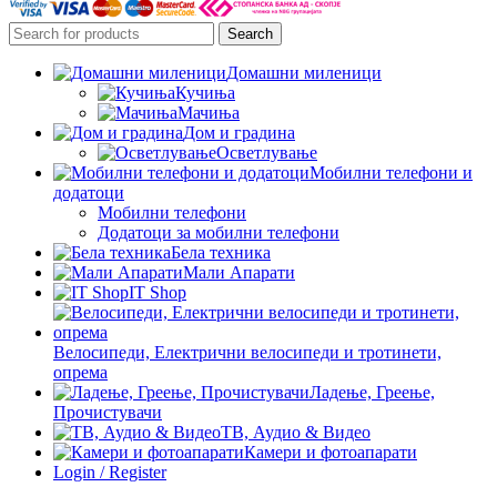
Search
Домашни миленици
Кучиња
Мачиња
Дом и градина
Осветлување
Мобилни телефони и
додатоци
Мобилни телефони
Додатоци за мобилни телефони
Бела техника
Мали Апарати
IT Shop
Велосипеди, Електрични велосипеди и тротинети,
опрема
Ладење, Греење,
Прочистувачи
ТВ, Аудио & Видео
Камери и фотоапарати
Login / Register