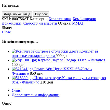
На залиха
Додај во кошница
Buy now
SKU:
800756AT
Категории
Бела техника
,
Комбинирани
фрижидери
,
Самостојни апарати
Ознака:
MMAT
Share:
Close
Можеби ве интересира…
Комплет за
оштрење столарски длета
990
ден
Кармео Лајф за Глодар 300гр. - Витапол
150
ден
Ремче Аби Црно XXXL 65-70см. -
Фламинго
850
ден
Играчка за куче-Коска со вкус на говедско
8см. - Фламинго
210
ден
Опис
Дополнителни информации
Опис