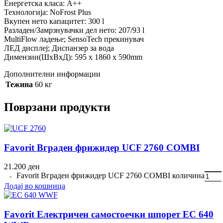
Енергетска класа: A++
Технологија: NoFrost Plus
Вкупен нето капацитет: 300 l
Разладен/Замрзнувачки дел нето: 207/93 l
MultiFlow ладење; SensoTech прекинувач
ЛЕД дисплеј; Диспанзер за вода
Димензии(ШxВxД): 595 x 1860 x 590mm
Дополнителни информации
Тежина
60 кг
Поврзани продукти
Favorit Вграден фрижидер UCF 2760 COMBI
21.200
ден
Favorit Вграден фрижидер UCF 2760 COMBI количина
Додај во кошница
Favorit Електричен самостоечки шпорет EC 640