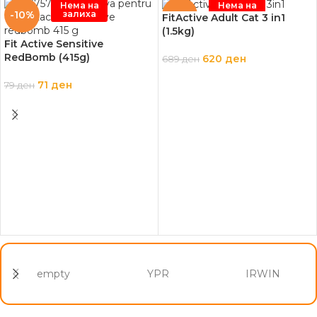
Нема на
Нема на
залиха
залиха
-10%
-10%
FitActive Adult Cat 3 in1
(1.5kg)
Fit Active Sensitive
RedBomb (415g)
620
ден
689
ден
ПРОЧИТАЈ ПОВЕЌЕ
71
ден
79
ден
ПРОЧИТАЈ ПОВЕЌЕ
empty
YPR
IRWIN