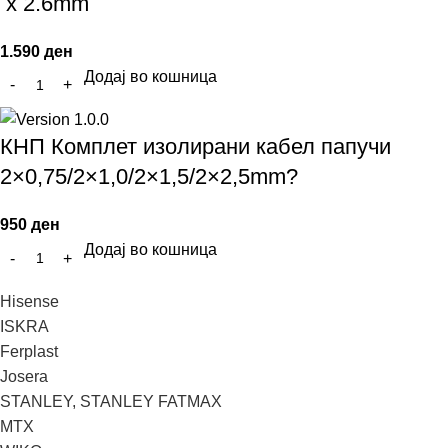
x 2.6mm
1.590
ден
Додај во кошница
КНП Комплет изолирани кабел папучи
2×0,75/2×1,0/2×1,5/2×2,5mm?
950
ден
Додај во кошница
Hisense
ISKRA
Ferplast
Josera
STANLEY, STANLEY FATMAX
MTX