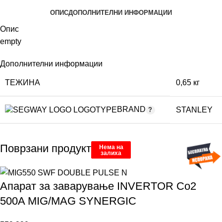
ОПИС
ДОПОЛНИТЕЛНИ ИНФОРМАЦИИ
Опис
empty
Дополнителни информации
ТЕЖИНА
0,65 кг
BRAND
STANLEY
Поврзани продукти
Нема на
Нема на
Нема на
залиха
залиха
залиха
Апарат за заварување INVERTOR Co2
500A MIG/MAG SYNERGIC