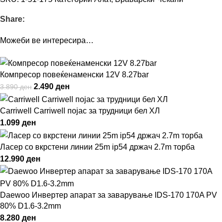
Share:
Можеби ве интересира…
Компресор повеќенаменски 12V 8.27bar
2.490
ден
3.890
ден
Carriwell Carriwell појас за трудници бел ХЛ
1.099
ден
Ласер со вкрстени линии 25m ip54 држач 2.7m торба
12.990
ден
Daewoo Инвертер апарат за заварување IDS-170 170A PV
80% D1.6-3.2mm
8.280
ден