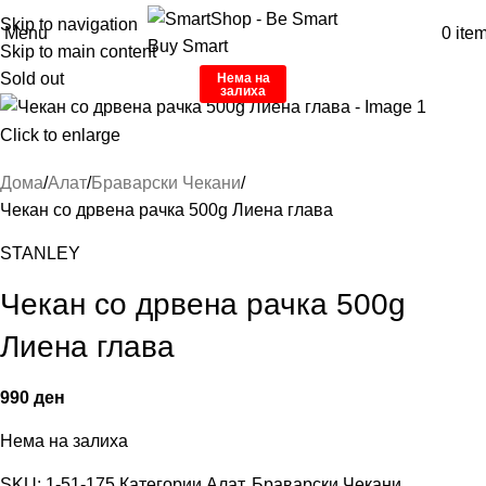
Skip to navigation
Menu
0
ite
Skip to main content
Sold out
Нема на
залиха
Click to enlarge
Дома
Алат
Браварски Чекани
Чекан со дрвена рачка 500g Лиена глава
STANLEY
Чекан со дрвена рачка 500g
Лиена глава
990
ден
Нема на залиха
SKU:
1-51-175
Категории
Алат
,
Браварски Чекани