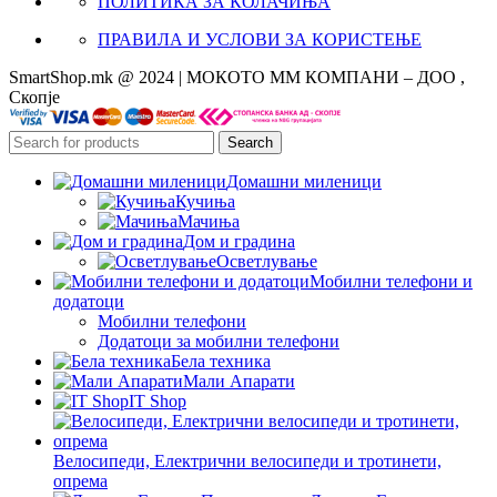
ПОЛИТИКА ЗА КОЛАЧИЊА
ПРАВИЛА И УСЛОВИ ЗА КОРИСТЕЊЕ
SmartShop.mk @ 2024 | МОКОТО ММ КОМПАНИ – ДОО ,
Скопје
Search
Домашни миленици
Кучиња
Мачиња
Дом и градина
Осветлување
Мобилни телефони и
додатоци
Мобилни телефони
Додатоци за мобилни телефони
Бела техника
Мали Апарати
IT Shop
Велосипеди, Електрични велосипеди и тротинети,
опрема