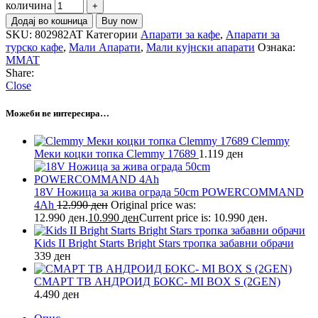
количина
Додај во кошница
Buy now
SKU:
802982AT
Категории
Апарати за кафе
,
Апарати за
турско кафе
,
Мали Апарати
,
Мали кујнски апарати
Ознака:
MMAT
Share:
Close
Можеби ве интересира…
Clemmy
Меки коцки топка Clemmy 17689
1.119
ден
18V Ножица за жива ограда 50cm POWERCOMMAND
4Ah
12.990
ден
Original price was:
12.990 ден.
10.990
ден
Current price is: 10.990 ден.
Kids II Bright Starts Bright Stars тропка забавни обрачи
339
ден
СМАРТ ТВ АНДРОИД БОКС- MI BOX S (2GEN)
4.490
ден