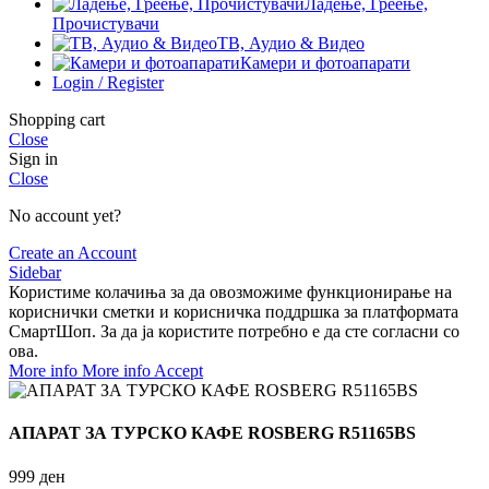
Ладење, Греење,
Прочистувачи
ТВ, Аудио & Видео
Камери и фотоапарати
Login / Register
Shopping cart
Close
Sign in
Close
No account yet?
Create an Account
Sidebar
Користиме колачиња за да овозможиме функционирање на
кориснички сметки и корисничка поддршка за платформата
СмартШоп. За да ја користите потребно е да сте согласни со
ова.
More info
More info
Accept
АПАРАТ ЗА ТУРСКО КАФЕ ROSBERG R51165BS
999
ден