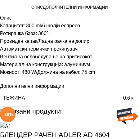
ОПИС
ДОПОЛНИТЕЛНИ ИНФОРМАЦИИ
Опис
Капацитет: 300 ml/6 шолји еспресо
Ротирачка база: 360º
Провиден капак/Ладна рачка на допир
Автоматски термички прекинувач
Вентил за ослободување на притисокот
Материјал на конструкција: алуминиум
Моќност: 480 W/Должина на кабел: 75 cm
Дополнителни информации
ТЕЖИНА
0,6 кг
Поврзани продукти
-18%
БЛЕНДЕР РАЧЕН ADLER AD 4604