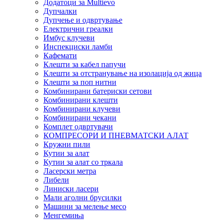
Додатоци за Multievo
Дупчалки
Дупчење и одвртување
Електрични греалки
Имбус клучеви
Инспекциски ламби
Кафемати
Клешти за кабел папучи
Клешти за отстранување на изолација од жица
Клешти за поп нитни
Комбинирани батериски сетови
Комбинирани клешти
Комбинирани клучеви
Комбинирани чекани
Комплет одвртувачи
КОМПРЕСОРИ И ПНЕВМАТСКИ АЛАТ
Кружни пили
Кутии за алат
Кутии за алат со тркала
Ласерски метра
Либели
Линиски ласери
Мали аголни брусилки
Машини за мелење месо
Менгемиња