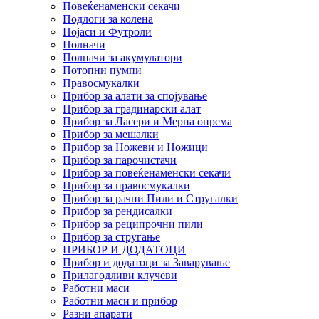
Повеќенаменски секачи
Подлоги за колена
Појаси и Футроли
Полначи
Полначи за акумулатори
Потопни пумпи
Правосмукалки
Прибор за алати за спојување
Прибор за градинарски алат
Прибор за Ласери и Мерна опрема
Прибор за мешалки
Прибор за Ножеви и Ножици
Прибор за парочистачи
Прибор за повеќенаменски секачи
Прибор за правосмукалки
Прибор за рачни Пили и Стругалки
Прибор за рендисалки
Прибор за реципрочни пили
Прибор за стругање
ПРИБОР И ДОДАТОЦИ
Прибор и додатоци за Заварување
Прилагодливи клучеви
Работни маси
Работни маси и прибор
Разни апарати