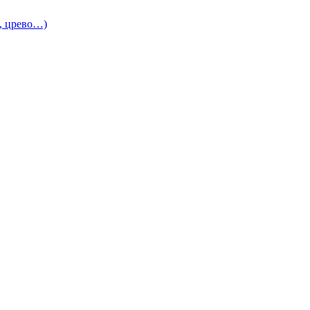
и, црево…)