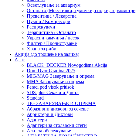
Осветлување за аквариум
Останато (Мрестилки, гумички, спојки, термометр
Превентива / Лекарства
Пумпи / Компресори
Распрскувачи
Тераристика / Останато
Украсни камчиња / песок
Филтер / Прочистување
Храна за риби
Акција (до трошење на залиха)
Алат
BLACK+DECKER Novogodisna Akcija
Dom Dvor Gradina 2025
MIG/MAG Заварување и опрема
MMA Заварување и опрема
Peraci pod visok pritisok
SDS-plus Секачи и Длета
Standard
TIG ЗАВАРУВАЊЕ И ОПРЕМА
Абразивни дискови за сечење
Абрихтери и Дихтови
Адаптери
Адаптери за столарски стеги
Алат за обележување