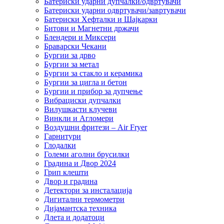
Батериски ударни дупчалки/одвртувачи
Батериски ударни одвртувачи/завртувачи
Батериски Хефталки и Шајкарки
Битови и Магнетни држачи
Блендери и Миксери
Браварски Чекани
Бургии за дрво
Бургии за метал
Бургии за стакло и керамика
Бургии за цигла и бетон
Бургии и прибор за дупчење
Вибрациски дупчалки
Вилушкасти клучеви
Винкли и Агломери
Воздушни фритези – Air Fryer
Гарнитури
Глодалки
Големи аголни брусилки
Градина и Двор 2024
Грип клешти
Двор и градина
Детектори за инсталација
Дигитални термометри
Дијамантска техника
Длета и додатоци