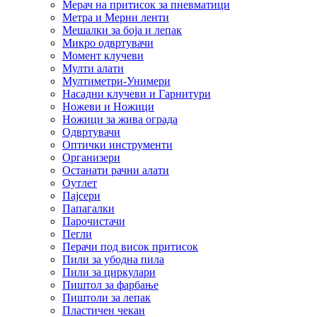
Мерач на притисок за пневматици
Метра и Мерни ленти
Мешалки за боја и лепак
Микро одвртувачи
Момент клучеви
Мулти алати
Мултиметри-Унимери
Насадни клучеви и Гарнитури
Ножеви и Ножици
Ножици за жива ограда
Одвртувачи
Оптички инструменти
Организери
Останати рачни алати
Оутлет
Пајсери
Папагалки
Парочистачи
Пегли
Перачи под висок притисок
Пили за убодна пила
Пили за циркулари
Пиштол за фарбање
Пиштоли за лепак
Пластичен чекан