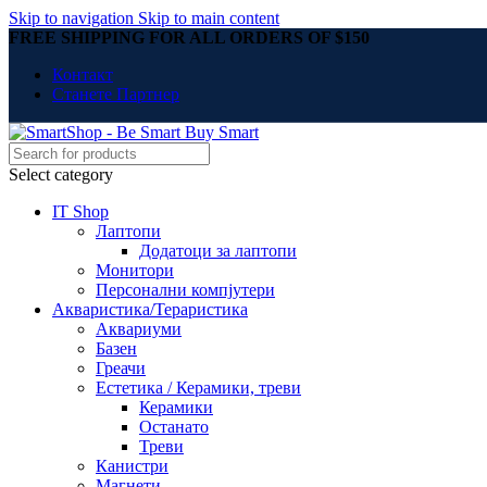
Skip to navigation
Skip to main content
FREE SHIPPING FOR ALL ORDERS OF $150
Контакт
Станете Партнер
Select category
IT Shop
Лаптопи
Додатоци за лаптопи
Монитори
Персонални компјутери
Акваристика/Тераристика
Аквариуми
Базен
Греачи
Естетика / Керамики, треви
Керамики
Останато
Треви
Канистри
Магнети