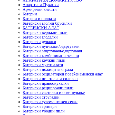
АПАРАТИ ЗА ДОМАЌИНСТВО
Апарати за Пуканки
Армирачки клешти
Батерии
Батерии и полначи
Батериски аголни брусилки
БАТЕРИСКИ АЛАТ
Батериски верижни пили
Батериски глодалки
Батериски дувалки
Батериски дупчалки/одвртувачи
Батериски завртувачи/одвртувачи
Батериски комбинирани чекани
Батериски кружни пили
Батериски мулти алати
Батериски ножици за ограда
Батериски осцилаторен повеќенаменски алат
Батериски пиштоли за силикон
Батериски правосмукалки
Батериски реципрочни пили
Батериски светилки и осветлување
Батериски стругалки
Батериски сувомонтажен секач
Батериски тримери
Батериски убодни пили