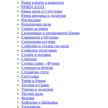
Разни клешти и комплети
РАЧЕН АЛАТ
Рачни пили и Стругалки
Рачни рендиња и додатоци
Рендисалки
Реципрочни пили
Секачи за цевки
Складирање и организација Промо
Соковници и Цедалки
Специјални клучеви
Стабилни и столни гер пили
Стабилни отсекувачи
Сталци и ногарки
Стартери
Стезни глави – Футери
Степенасти бургии
Столарски стеги
Стругалки
Торби и Ранци
Тостери и Скари
Турпии и додатоци
Убодни пили
Фенови
Хефталки и Шајкарки
Хидрофори