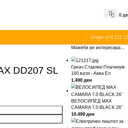
0
д
Инфо: 074 222 1
Можеби ве интересира…
Греач Стаклен Платинум
X DD207 SL
100 вати - Аква Ел
1.490
ден
ВЕЛОСИПЕД MAX
CAMARA 7.0 BLACK 26"
10.499
ден