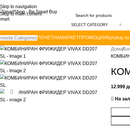
Skip to navigation
Skip to main content
SELECT CATEGORY
ПОЧЕТНА
МАРКЕТ
ПРОМОЦИИ
Купувај по
rowse Categories
Дома
Бе
КОМБИН
КОМ
12.999
д
Click to enlarge
На за