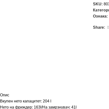
SKU:
80
Категор
Ознака:
Share:
Опис
Вкупен нето капацитет: 204 l
Нето на фриждер: 163l/На замрзнувач: 41l