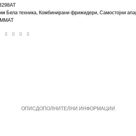
3298AT
ии
Бела техника
,
Комбинирани фрижидери
,
Самостојни апа
MMAT
ОПИС
ДОПОЛНИТЕЛНИ ИНФОРМАЦИИ