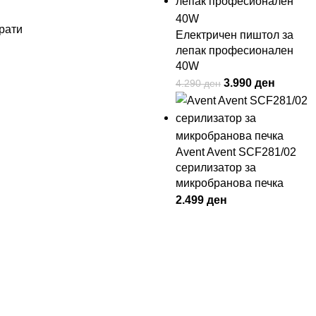
рати
Електричен пиштол за
лепак професионален
40W
3.990
ден
4.290
ден
Avent Avent SCF281/02
серилизатор за
микробранова печка
2.499
ден