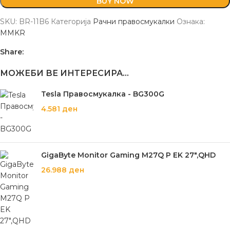
BUY NOW
SKU:
BR-11B6
Категорија
Рачни правосмукалки
Ознака:
MMKR
Share:
МОЖЕБИ ВЕ ИНТЕРЕСИРА…
Tesla Правосмукалка - BG300G
4.581
ден
GigaByte Monitor Gaming M27Q P EK 27",QHD
26.988
ден