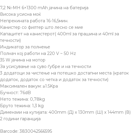
7,2 Ni-MH 6×1300 mAh јачина на батерија
Висока усисна моќ
Непрекината работа 16-16,5мин.
Канистер со филтер што лесно се мие
Капацитет на канистерот( 400ml за прашина и 40ml за
течности)
Индикатор за полнење
Полнач кој работи на 220 V ~ 50 Hz
35 W јачина на мотор
За усисување на суво ѓубре и на течности
3 додатоци за чистење на потешко достапни места (краток
додаток, додаток со четка и додаток за течности)
Максимален вакум: ≥1.5Kpa
Бучност: 76dB
Нето тежина: 0,78kg
Бруто тежина: 1,3 kg
Димензии на кутијата: 400mm (Д) x 130mm (Ш) x 144mm (В)
2 години гаранција
Barcode: 3830042566595