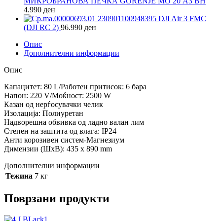
МИКРОБРАНОВА ПЕЧКА GORENJE МО 20 А3 BH
4.990
ден
DJI Air 3 FMC
(DJI RC 2)
96.990
ден
Опис
Дополнителни информации
Опис
Капацитет: 80 L/Работен притисок: 6 бара
Напон: 220 V/Моќност: 2500 W
Казан од нерѓосувачки челик
Изолација: Полиуретан
Надворешна обвивка од ладно валан лим
Степен на заштита од влага: IP24
Анти корозивен систем-Магнезиум
Димензии (ШхВ): 435 х 890 mm
Дополнителни информации
Тежина
7 кг
Поврзани продукти