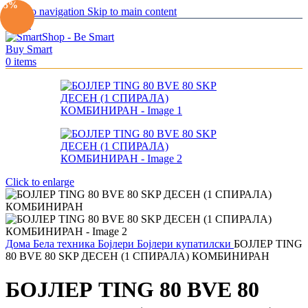
-5%
Skip to navigation
Skip to main content
Menu
0
items
Click to enlarge
Дома
Бела техника
Бојлери
Бојлери купатилски
БОЈЛЕР TING
80 BVE 80 SKP ДЕСЕН (1 СПИРАЛА) КОМБИНИРАН
БОЈЛЕР TING 80 BVE 80