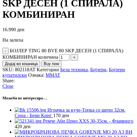
SKP ДЕСЕН (1 СПИРАЛА)
КОМБИНИРАН
16.990
ден
На залиха
БОЈЛЕР TING 80 BVE 80 SKP ДЕСЕН (1 СПИРАЛА)
КОМБИНИРАН количина
Додај во кошница
Buy now
SKU:
802118AT
Категории
Бела техника
,
Бојлери
,
Бојлери
купатилски
Ознака:
MMAT
Share:
Close
Можеби ве интересира…
Играчка за куче-Топка со шепи 32см.
Сина - Бери Кинг
170
ден
Ремче Аби Црно XXS 30-35см. - Фламинго
420
ден