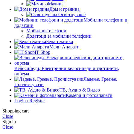
Мачиња
Дом и градина
Осветлување
Мобилни телефони и
додатоци
Мобилни телефони
Додатоци за мобилни телефони
Бела техника
Мали Апарати
IT Shop
Велосипеди, Електрични велосипеди и тротинети,
опрема
Ладење, Греење,
Прочистувачи
ТВ, Аудио & Видео
Камери и фотоапарати
Login / Register
Shopping cart
Close
Sign in
Close